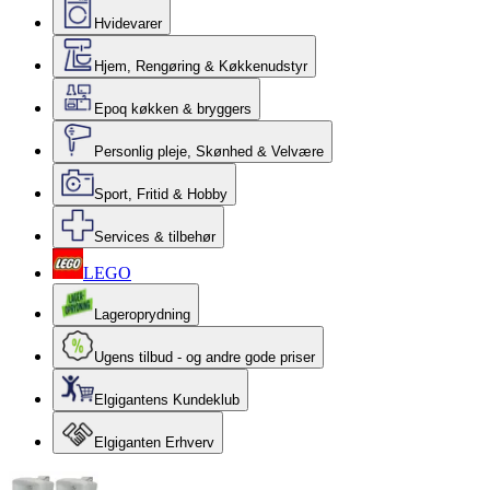
Hvidevarer
Hjem, Rengøring & Køkkenudstyr
Epoq køkken & bryggers
Personlig pleje, Skønhed & Velvære
Sport, Fritid & Hobby
Services & tilbehør
LEGO
Lageroprydning
Ugens tilbud - og andre gode priser
Elgigantens Kundeklub
Elgiganten Erhverv