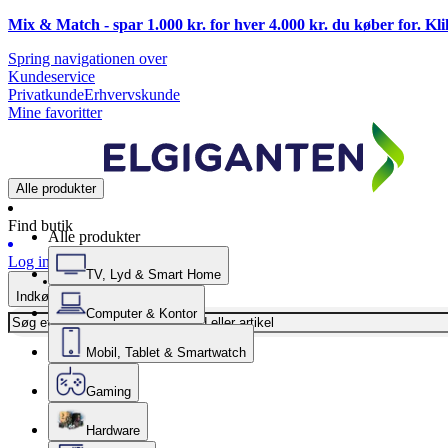
Mix & Match - spar 1.000 kr. for hver 4.000 kr. du køber for. Kl
Spring navigationen over
Kundeservice
Privatkunde
Erhvervskunde
Mine favoritter
Alle produkter
Find butik
Alle produkter
Log ind
TV, Lyd & Smart Home
Indkøbskurv
Computer & Kontor
Mobil, Tablet & Smartwatch
Gaming
Hardware