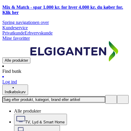
Mix & Match - spar 1.000 kr. for hver 4.000 kr. du køber for.
Klik
her
Spring navigationen over
Kundeservice
Privatkunde
Erhvervskunde
Mine favoritter
Alle produkter
Find butik
Log ind
Indkøbskurv
Alle produkter
TV, Lyd & Smart Home