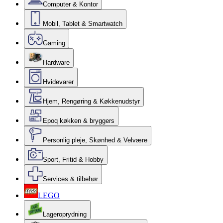
Computer & Kontor
Mobil, Tablet & Smartwatch
Gaming
Hardware
Hvidevarer
Hjem, Rengøring & Køkkenudstyr
Epoq køkken & bryggers
Personlig pleje, Skønhed & Velvære
Sport, Fritid & Hobby
Services & tilbehør
LEGO
Lageroprydning