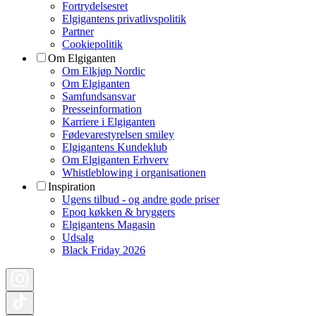
Fortrydelsesret
Elgigantens privatlivspolitik
Partner
Cookiepolitik
Om Elgiganten
Om Elkjøp Nordic
Om Elgiganten
Samfundsansvar
Presseinformation
Karriere i Elgiganten
Fødevarestyrelsen smiley
Elgigantens Kundeklub
Om Elgiganten Erhverv
Whistleblowing i organisationen
Inspiration
Ugens tilbud - og andre gode priser
Epoq køkken & bryggers
Elgigantens Magasin
Udsalg
Black Friday 2026