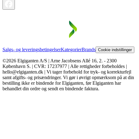
Salgs- og leveringsbetingelser
Kategorier
Brands
Cookie indstillinger
©2026 Elgiganten A/S | Arne Jacobsens Allé 16, 2. - 2300
København S. | CVR: 17237977 | Alle rettigheder forbeholdes |
hello@elgiganten.dk | Vi tager forbehold for tryk- og korrekturfejl
samt afgifts- og prisændringer. Vi gør i øvrigt opmærksom på at din
bestilling ikke er bindende for Elgiganten, før Elgiganten har
behandlet din ordre og sendt en bindende faktura.