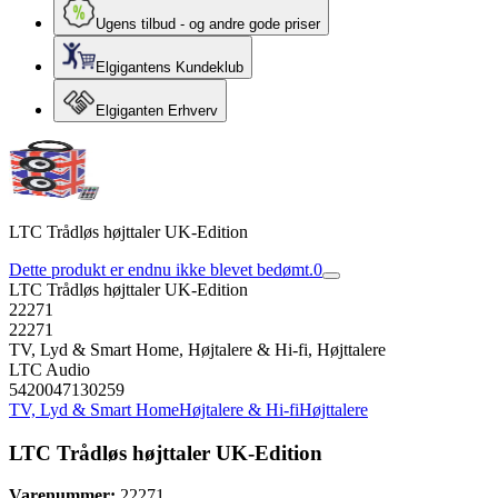
Ugens tilbud - og andre gode priser
Elgigantens Kundeklub
Elgiganten Erhverv
LTC Trådløs højttaler UK-Edition
Dette produkt er endnu ikke blevet bedømt.
0
LTC Trådløs højttaler UK-Edition
22271
22271
TV, Lyd & Smart Home, Højtalere & Hi-fi, Højttalere
LTC Audio
5420047130259
TV, Lyd & Smart Home
Højtalere & Hi-fi
Højttalere
LTC Trådløs højttaler UK-Edition
Varenummer:
22271