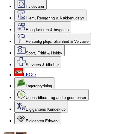
Hvidevarer
Hjem, Rengøring & Køkkenudstyr
Epoq køkken & bryggers
Personlig pleje, Skønhed & Velvære
Sport, Fritid & Hobby
Services & tilbehør
LEGO
Lageroprydning
Ugens tilbud - og andre gode priser
Elgigantens Kundeklub
Elgiganten Erhverv