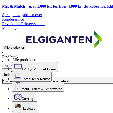
Mix & Match - spar 1.000 kr. for hver 4.000 kr. du køber for. Kl
Spring navigationen over
Kundeservice
Privatkunde
Erhvervskunde
Mine favoritter
Alle produkter
Find butik
Alle produkter
Log ind
TV, Lyd & Smart Home
Indkøbskurv
Computer & Kontor
Mobil, Tablet & Smartwatch
Gaming
Hardware