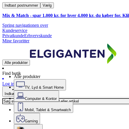
Indtast postnummer
Vælg
Mix & Match - spar 1.000 kr. for hver 4.000 kr. du køber for. Kl
Spring navigationen over
Kundeservice
Privatkunde
Erhvervskunde
Mine favoritter
Alle produkter
Find butik
Alle produkter
Log ind
TV, Lyd & Smart Home
Indkøbskurv
Computer & Kontor
Mobil, Tablet & Smartwatch
Gaming