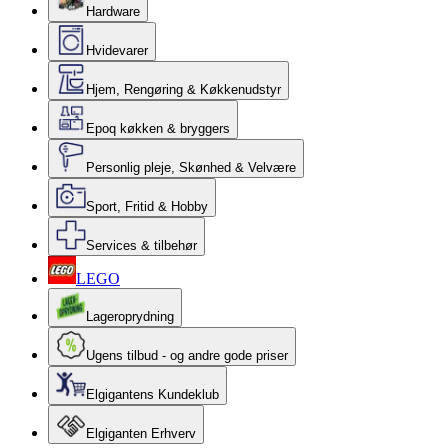
Hardware
Hvidevarer
Hjem, Rengøring & Køkkenudstyr
Epoq køkken & bryggers
Personlig pleje, Skønhed & Velvære
Sport, Fritid & Hobby
Services & tilbehør
LEGO
Lageroprydning
Ugens tilbud - og andre gode priser
Elgigantens Kundeklub
Elgiganten Erhverv