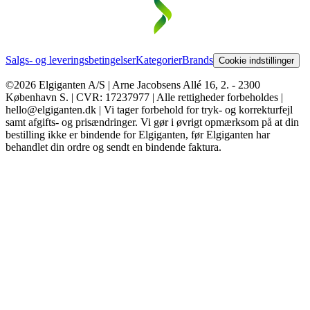
Salgs- og leveringsbetingelser
Kategorier
Brands
Cookie indstillinger
©2026 Elgiganten A/S | Arne Jacobsens Allé 16, 2. - 2300
København S. | CVR: 17237977 | Alle rettigheder forbeholdes |
hello@elgiganten.dk | Vi tager forbehold for tryk- og korrekturfejl
samt afgifts- og prisændringer. Vi gør i øvrigt opmærksom på at din
bestilling ikke er bindende for Elgiganten, før Elgiganten har
behandlet din ordre og sendt en bindende faktura.