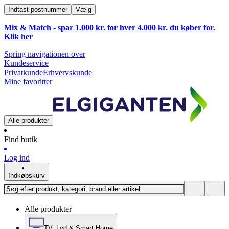
Indtast postnummer
Vælg
Mix & Match - spar 1.000 kr. for hver 4.000 kr. du køber for.
Klik
her
Spring navigationen over
Kundeservice
Privatkunde
Erhvervskunde
Mine favoritter
Alle produkter
Find butik
Log ind
Indkøbskurv
Alle produkter
TV, Lyd & Smart Home