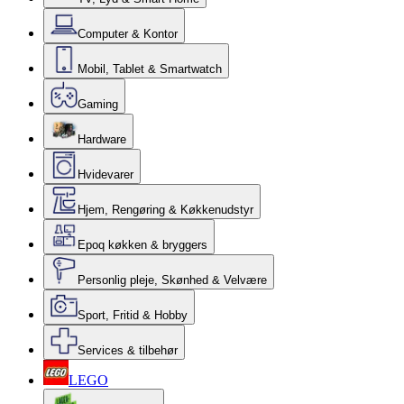
Computer & Kontor
Mobil, Tablet & Smartwatch
Gaming
Hardware
Hvidevarer
Hjem, Rengøring & Køkkenudstyr
Epoq køkken & bryggers
Personlig pleje, Skønhed & Velvære
Sport, Fritid & Hobby
Services & tilbehør
LEGO