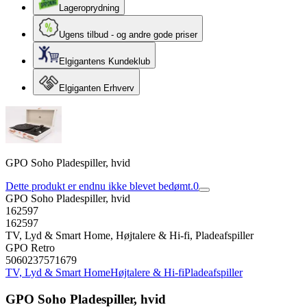
Lageroprydning
Ugens tilbud - og andre gode priser
Elgigantens Kundeklub
Elgiganten Erhverv
GPO Soho Pladespiller, hvid
Dette produkt er endnu ikke blevet bedømt.
0
GPO Soho Pladespiller, hvid
162597
162597
TV, Lyd & Smart Home, Højtalere & Hi-fi, Pladeafspiller
GPO Retro
5060237571679
TV, Lyd & Smart Home
Højtalere & Hi-fi
Pladeafspiller
GPO Soho Pladespiller, hvid