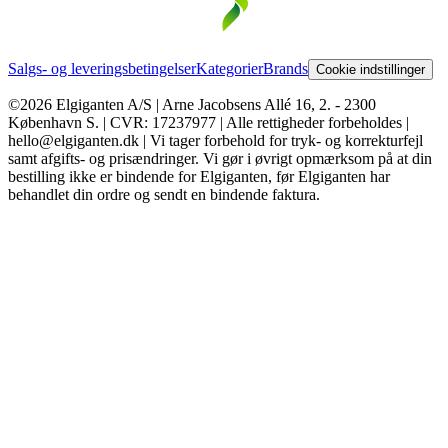
Salgs- og leveringsbetingelser
Kategorier
Brands
Cookie indstillinger
©2026 Elgiganten A/S | Arne Jacobsens Allé 16, 2. - 2300
København S. | CVR: 17237977 | Alle rettigheder forbeholdes |
hello@elgiganten.dk | Vi tager forbehold for tryk- og korrekturfejl
samt afgifts- og prisændringer. Vi gør i øvrigt opmærksom på at din
bestilling ikke er bindende for Elgiganten, før Elgiganten har
behandlet din ordre og sendt en bindende faktura.