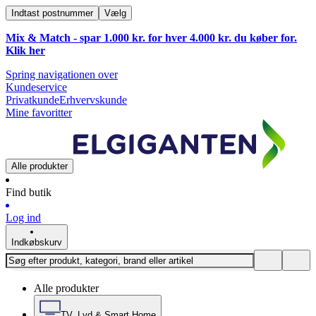
Indtast postnummer
Vælg
Mix & Match - spar 1.000 kr. for hver 4.000 kr. du køber for.
Klik
her
Spring navigationen over
Kundeservice
Privatkunde
Erhvervskunde
Mine favoritter
Alle produkter
Find butik
Log ind
Indkøbskurv
Alle produkter
TV, Lyd & Smart Home