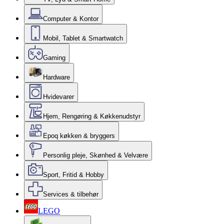
Computer & Kontor
Mobil, Tablet & Smartwatch
Gaming
Hardware
Hvidevarer
Hjem, Rengøring & Køkkenudstyr
Epoq køkken & bryggers
Personlig pleje, Skønhed & Velvære
Sport, Fritid & Hobby
Services & tilbehør
LEGO