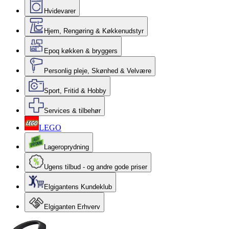
Hvidevarer
Hjem, Rengøring & Køkkenudstyr
Epoq køkken & bryggers
Personlig pleje, Skønhed & Velvære
Sport, Fritid & Hobby
Services & tilbehør
LEGO
Lageroprydning
Ugens tilbud - og andre gode priser
Elgigantens Kundeklub
Elgiganten Erhverv