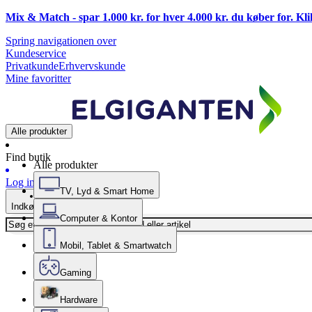
Mix & Match - spar 1.000 kr. for hver 4.000 kr. du køber for. Kl
Spring navigationen over
Kundeservice
Privatkunde
Erhvervskunde
Mine favoritter
Alle produkter
Find butik
Alle produkter
Log ind
TV, Lyd & Smart Home
Indkøbskurv
Computer & Kontor
Mobil, Tablet & Smartwatch
Gaming
Hardware