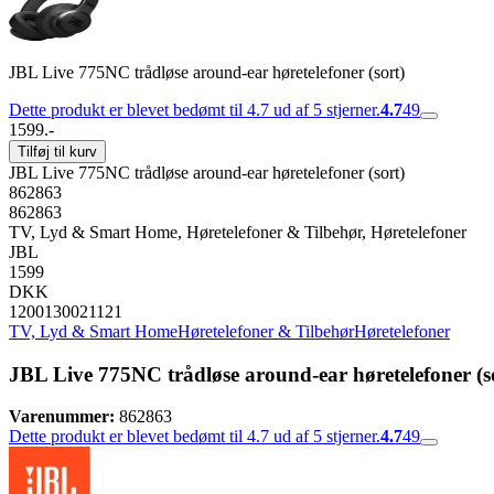
JBL Live 775NC trådløse around-ear høretelefoner (sort)
Dette produkt er blevet bedømt til 4.7 ud af 5 stjerner.
4.7
49
1599.-
Tilføj til kurv
JBL Live 775NC trådløse around-ear høretelefoner (sort)
862863
862863
TV, Lyd & Smart Home, Høretelefoner & Tilbehør, Høretelefoner
JBL
1599
DKK
1200130021121
TV, Lyd & Smart Home
Høretelefoner & Tilbehør
Høretelefoner
JBL Live 775NC trådløse around-ear høretelefoner (s
Varenummer:
862863
Dette produkt er blevet bedømt til 4.7 ud af 5 stjerner.
4.7
49