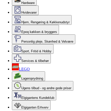
Hardware
Hvidevarer
Hjem, Rengøring & Køkkenudstyr
Epoq køkken & bryggers
Personlig pleje, Skønhed & Velvære
Sport, Fritid & Hobby
Services & tilbehør
LEGO
Lageroprydning
Ugens tilbud - og andre gode priser
Elgigantens Kundeklub
Elgiganten Erhverv