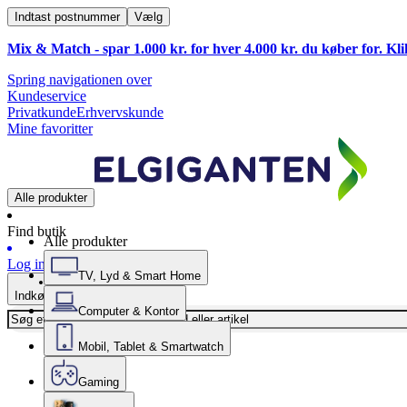
Indtast postnummer
Vælg
Mix & Match - spar 1.000 kr. for hver 4.000 kr. du køber for. Kl
Spring navigationen over
Kundeservice
Privatkunde
Erhvervskunde
Mine favoritter
Alle produkter
Find butik
Alle produkter
Log ind
TV, Lyd & Smart Home
Indkøbskurv
Computer & Kontor
Mobil, Tablet & Smartwatch
Gaming