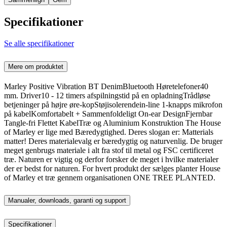
Specifikationer
Se alle specifikationer
Mere om produktet
Marley Positive Vibration BT DenimBluetooth Høretelefoner40
mm. Driver10 - 12 timers afspilningstid på en opladningTrådløse
betjeninger på højre øre-kopStøjisolerendein-line 1-knapps mikrofon
på kabelKomfortabelt + Sammenfoldeligt On-ear DesignFjernbar
Tangle-fri Flettet KabelTræ og Aluminium Konstruktion The House
of Marley er lige med Bæredygtighed. Deres slogan er: Matterials
matter! Deres materialevalg er bæredygtig og naturvenlig. De bruger
meget genbrugs materiale i alt fra stof til metal og FSC certificeret
træ. Naturen er vigtig og derfor forsker de meget i hvilke materialer
der er bedst for naturen. For hvert produkt der sælges planter House
of Marley et træ gennem organisationen ONE TREE PLANTED.
Manualer, downloads, garanti og support
Specifikationer