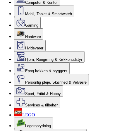
Computer & Kontor
Mobil, Tablet & Smartwatch
Gaming
Hardware
Hvidevarer
Hjem, Rengøring & Køkkenudstyr
Epoq køkken & bryggers
Personlig pleje, Skønhed & Velvære
Sport, Fritid & Hobby
Services & tilbehør
LEGO
Lageroprydning