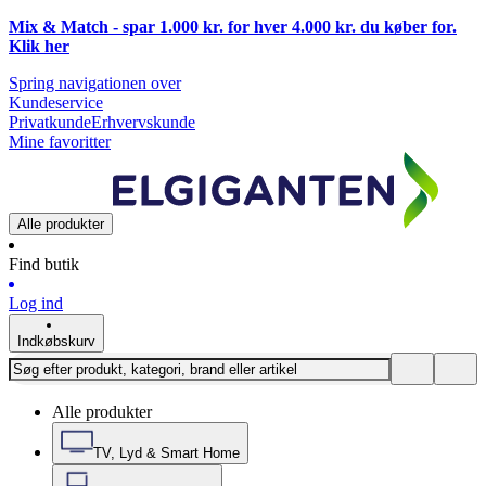
Mix & Match - spar 1.000 kr. for hver 4.000 kr. du køber for.
Klik
her
Spring navigationen over
Kundeservice
Privatkunde
Erhvervskunde
Mine favoritter
Alle produkter
Find butik
Log ind
Indkøbskurv
Alle produkter
TV, Lyd & Smart Home