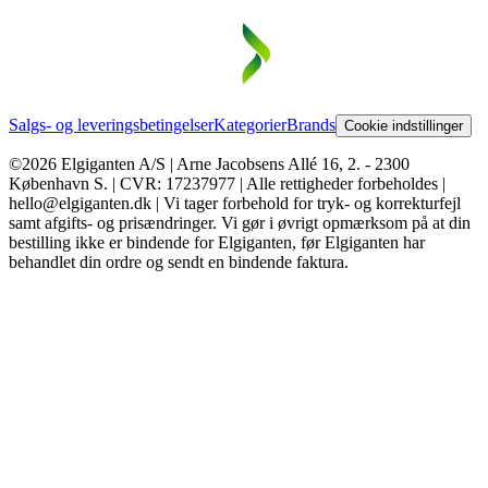
Salgs- og leveringsbetingelser
Kategorier
Brands
Cookie indstillinger
©2026 Elgiganten A/S | Arne Jacobsens Allé 16, 2. - 2300
København S. | CVR: 17237977 | Alle rettigheder forbeholdes |
hello@elgiganten.dk | Vi tager forbehold for tryk- og korrekturfejl
samt afgifts- og prisændringer. Vi gør i øvrigt opmærksom på at din
bestilling ikke er bindende for Elgiganten, før Elgiganten har
behandlet din ordre og sendt en bindende faktura.