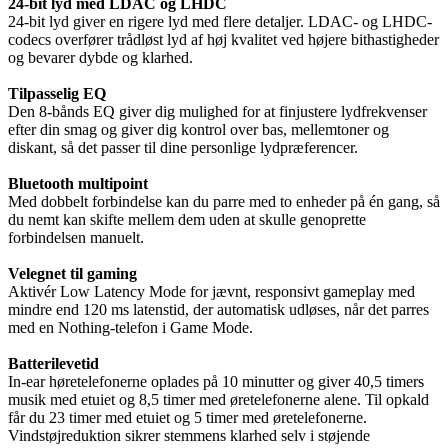
24-bit lyd med LDAC og LHDC
24-bit lyd giver en rigere lyd med flere detaljer. LDAC- og LHDC-
codecs overfører trådløst lyd af høj kvalitet ved højere bithastigheder
og bevarer dybde og klarhed.
Tilpasselig EQ
Den 8-bånds EQ giver dig mulighed for at finjustere lydfrekvenser
efter din smag og giver dig kontrol over bas, mellemtoner og
diskant, så det passer til dine personlige lydpræferencer.
Bluetooth multipoint
Med dobbelt forbindelse kan du parre med to enheder på én gang, så
du nemt kan skifte mellem dem uden at skulle genoprette
forbindelsen manuelt.
Velegnet til gaming
Aktivér Low Latency Mode for jævnt, responsivt gameplay med
mindre end 120 ms latenstid, der automatisk udløses, når det parres
med en Nothing-telefon i Game Mode.
Batterilevetid
In-ear høretelefonerne oplades på 10 minutter og giver 40,5 timers
musik med etuiet og 8,5 timer med øretelefonerne alene. Til opkald
får du 23 timer med etuiet og 5 timer med øretelefonerne.
Vindstøjreduktion sikrer stemmens klarhed selv i støjende