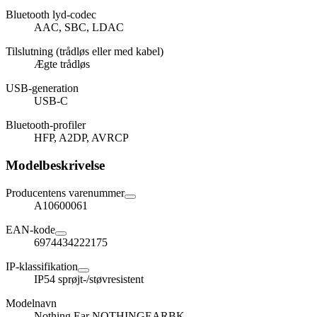
Bluetooth lyd-codec
AAC, SBC, LDAC
Tilslutning (trådløs eller med kabel)
Ægte trådløs
USB-generation
USB-C
Bluetooth-profiler
HFP, A2DP, AVRCP
Modelbeskrivelse
Producentens varenummer
A10600061
EAN-kode
6974434222175
IP-klassifikation
IP54 sprøjt-/støvresistent
Modelnavn
Nothing Ear NOTHINGEARBK