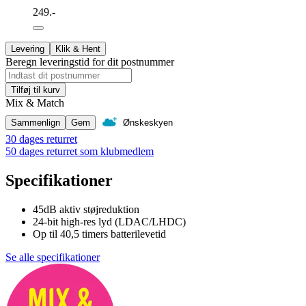
249.-
Levering
Klik & Hent
Beregn leveringstid for dit postnummer
Tilføj til kurv
Mix & Match
Sammenlign
Gem
Ønskeskyen
30 dages returret
50 dages returret som klubmedlem
Specifikationer
45dB aktiv støjreduktion
24-bit high-res lyd (LDAC/LHDC)
Op til 40,5 timers batterilevetid
Se alle specifikationer