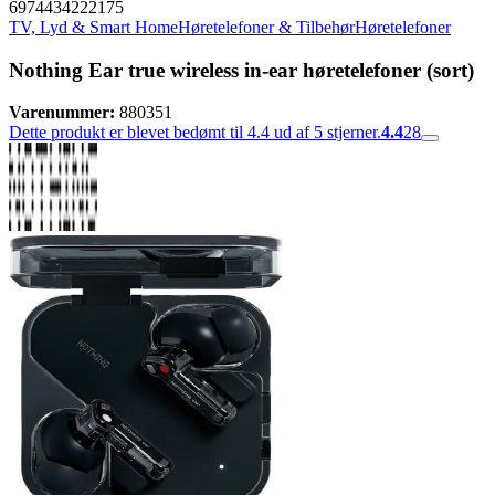
6974434222175
TV, Lyd & Smart Home
Høretelefoner & Tilbehør
Høretelefoner
Nothing Ear true wireless in-ear høretelefoner (sort)
Varenummer:
880351
Dette produkt er blevet bedømt til 4.4 ud af 5 stjerner.
4.4
28