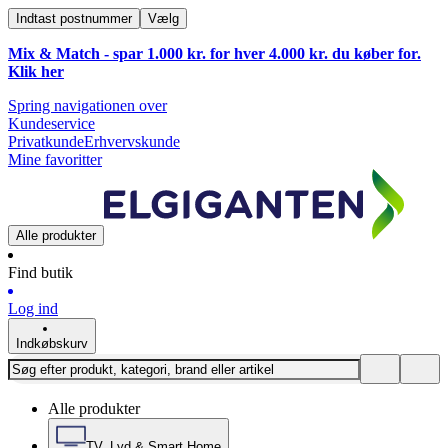
Indtast postnummer
Vælg
Mix & Match - spar 1.000 kr. for hver 4.000 kr. du køber for.
Klik
her
Spring navigationen over
Kundeservice
Privatkunde
Erhvervskunde
Mine favoritter
Alle produkter
Find butik
Log ind
Indkøbskurv
Alle produkter
TV, Lyd & Smart Home