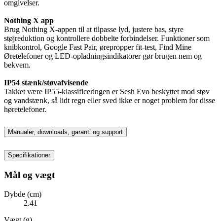
omgivelser.
Nothing X app
Brug Nothing X-appen til at tilpasse lyd, justere bas, styre
støjreduktion og kontrollere dobbelte forbindelser. Funktioner som
knibkontrol, Google Fast Pair, ørepropper fit-test, Find Mine
Øretelefoner og LED-opladningsindikatorer gør brugen nem og
bekvem.
IP54 stænk/støvafvisende
Takket være IP55-klassificeringen er Sesh Evo beskyttet mod støv
og vandstænk, så lidt regn eller sved ikke er noget problem for disse
høretelefoner.
Manualer, downloads, garanti og support
Specifikationer
Mål og vægt
Dybde (cm)
2.41
Vægt (g)