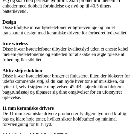
EQ og skab den perfekte lydprofil. Skift problemfrit mellem to
enheder med dobbelt forbindelse og nyd op til 40,5 timers
batterilevetid.
Design
Disse trådløse in-ear høretelefoner er børnevenlige og har et
transparent design med keramiske drivere for forbedret lydkvalitet.
true wireless
Disse in-ear høretelefoner tilbyder kvalitetslyd uden et eneste kabel
mellem øretelefonerne og enheden for at skabe en ægte følelse af
frihed og fleksibilitet.
Aktiv støjreduktion
Disse in-ear høretelefoner bruger et finjusteret filter, der blokerer for
udefrakommende støj, så du kan nyde hver tone af musikken, du
lytter til, selv i støjende omgivelser. 45 dB støjreduktion blokerer
baggrundsstøj og tilpasser sig dine omgivelser for en uforstyrret
oplevelse.
11 mm keramiske drivere
De 11 mm keramiske drivere producerer fyldigere lyd med kraftig
bas og klare høje toner, hvilket sikrer holdbarhed og minimal
forvrængning for hi-fi-lyd.