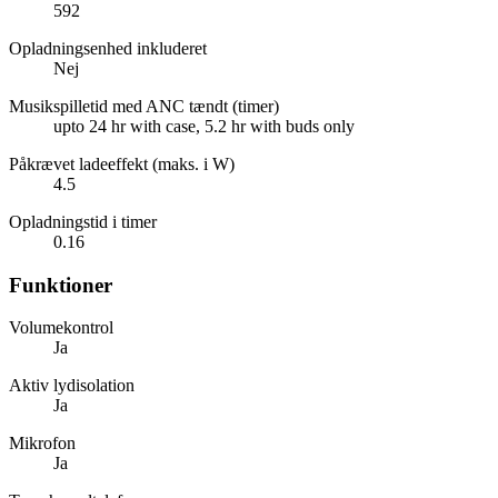
592
Opladningsenhed inkluderet
Nej
Musikspilletid med ANC tændt (timer)
upto 24 hr with case, 5.2 hr with buds only
Påkrævet ladeeffekt (maks. i W)
4.5
Opladningstid i timer
0.16
Funktioner
Volumekontrol
Ja
Aktiv lydisolation
Ja
Mikrofon
Ja