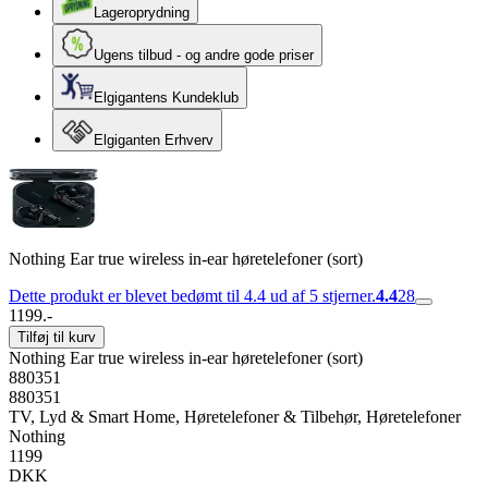
Lageroprydning
Ugens tilbud - og andre gode priser
Elgigantens Kundeklub
Elgiganten Erhverv
Nothing Ear true wireless in-ear høretelefoner (sort)
Dette produkt er blevet bedømt til 4.4 ud af 5 stjerner.
4.4
28
1199.-
Tilføj til kurv
Nothing Ear true wireless in-ear høretelefoner (sort)
880351
880351
TV, Lyd & Smart Home, Høretelefoner & Tilbehør, Høretelefoner
Nothing
1199
DKK