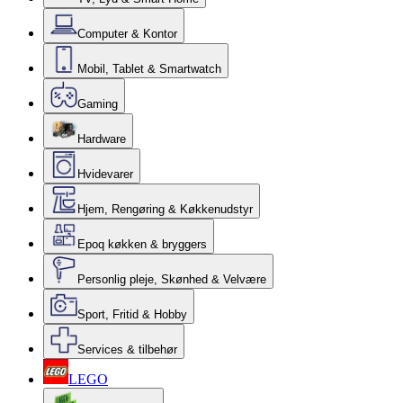
Computer & Kontor
Mobil, Tablet & Smartwatch
Gaming
Hardware
Hvidevarer
Hjem, Rengøring & Køkkenudstyr
Epoq køkken & bryggers
Personlig pleje, Skønhed & Velvære
Sport, Fritid & Hobby
Services & tilbehør
LEGO