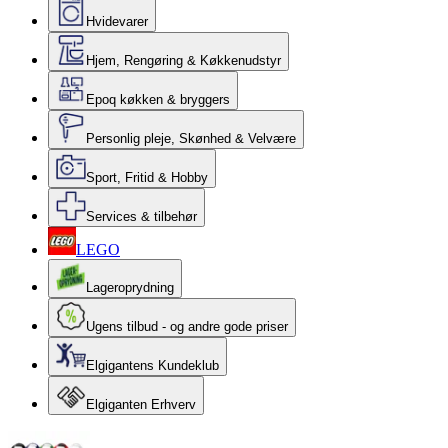
Hvidevarer
Hjem, Rengøring & Køkkenudstyr
Epoq køkken & bryggers
Personlig pleje, Skønhed & Velvære
Sport, Fritid & Hobby
Services & tilbehør
LEGO
Lageroprydning
Ugens tilbud - og andre gode priser
Elgigantens Kundeklub
Elgiganten Erhverv