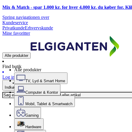
Mix & Match - spar 1.000 kr. for hver 4.000 kr. du køber for. Kl
Spring navigationen over
Kundeservice
Privatkunde
Erhvervskunde
Mine favoritter
Alle produkter
Find butik
Alle produkter
Log ind
TV, Lyd & Smart Home
Indkøbskurv
Computer & Kontor
Mobil, Tablet & Smartwatch
Gaming
Hardware