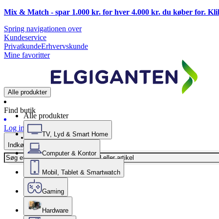
Mix & Match - spar 1.000 kr. for hver 4.000 kr. du køber for. Kl
Spring navigationen over
Kundeservice
Privatkunde
Erhvervskunde
Mine favoritter
Alle produkter
Find butik
Alle produkter
Log ind
TV, Lyd & Smart Home
Indkøbskurv
Computer & Kontor
Mobil, Tablet & Smartwatch
Gaming
Hardware