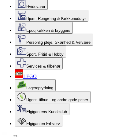
Hvidevarer
Hjem, Rengøring & Køkkenudstyr
Epoq køkken & bryggers
Personlig pleje, Skønhed & Velvære
Sport, Fritid & Hobby
Services & tilbehør
LEGO
Lageroprydning
Ugens tilbud - og andre gode priser
Elgigantens Kundeklub
Elgiganten Erhverv