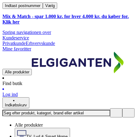
Indtast postnummer
Vælg
Mix & Match - spar 1.000 kr. for hver 4.000 kr. du køber for.
Klik
her
Spring navigationen over
Kundeservice
Privatkunde
Erhvervskunde
Mine favoritter
Alle produkter
Find butik
Log ind
Indkøbskurv
Alle produkter
TV, Lyd & Smart Home