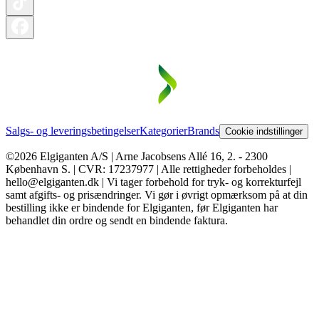
Salgs- og leveringsbetingelser
Kategorier
Brands
Cookie indstillinger
©2026 Elgiganten A/S | Arne Jacobsens Allé 16, 2. - 2300
København S. | CVR: 17237977 | Alle rettigheder forbeholdes |
hello@elgiganten.dk | Vi tager forbehold for tryk- og korrekturfejl
samt afgifts- og prisændringer. Vi gør i øvrigt opmærksom på at din
bestilling ikke er bindende for Elgiganten, før Elgiganten har
behandlet din ordre og sendt en bindende faktura.