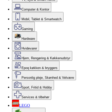
Computer & Kontor
Mobil, Tablet & Smartwatch
Gaming
Hardware
Hvidevarer
Hjem, Rengøring & Køkkenudstyr
Epoq køkken & bryggers
Personlig pleje, Skønhed & Velvære
Sport, Fritid & Hobby
Services & tilbehør
LEGO