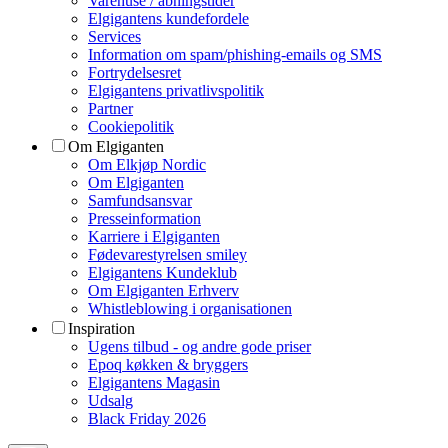
Varehuse / åbningstider
Elgigantens kundefordele
Services
Information om spam/phishing-emails og SMS
Fortrydelsesret
Elgigantens privatlivspolitik
Partner
Cookiepolitik
Om Elgiganten
Om Elkjøp Nordic
Om Elgiganten
Samfundsansvar
Presseinformation
Karriere i Elgiganten
Fødevarestyrelsen smiley
Elgigantens Kundeklub
Om Elgiganten Erhverv
Whistleblowing i organisationen
Inspiration
Ugens tilbud - og andre gode priser
Epoq køkken & bryggers
Elgigantens Magasin
Udsalg
Black Friday 2026