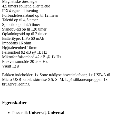
Magnetiske øresnegle
4,5 timers spilletid eller taletid
IPX4 egnet til træning
Forbindelsesafstand op til 12 meter
Taletid op til 4,5 timer
Spilletid op til 4,5 timer
Standby-tid op til 120 timer
Opladningstid op til 2 timer
Batteritype: LiPo 60 mAh
Impedans 16 ohm
Højttalerenhed 10mm
Følsomhed 92 dB @ 1k Hz
Mikrofonfølsomhed 42 dB @ 1k Hz
Frekvensområde 20-20k Hz
Vægt 12 g
Pakken indeholder: 1x Sorte trådløse hovedtelefoner, 1x USB-A til
Micro-USB-kabel, størrelse XS, S, M, L på silikonearpropper, 1x
brugervejledning.
Egenskaber
Passer til:
Universal, Universal