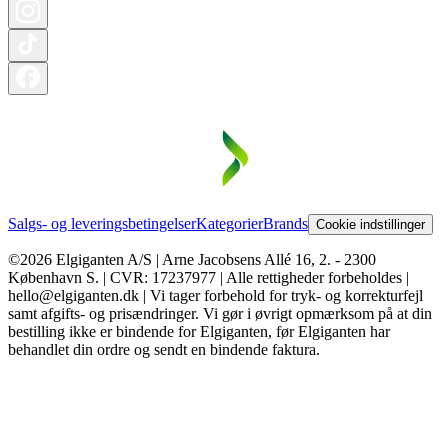
Salgs- og leveringsbetingelser
Kategorier
Brands
Cookie indstillinger
©2026 Elgiganten A/S | Arne Jacobsens Allé 16, 2. - 2300
København S. | CVR: 17237977 | Alle rettigheder forbeholdes |
hello@elgiganten.dk | Vi tager forbehold for tryk- og korrekturfejl
samt afgifts- og prisændringer. Vi gør i øvrigt opmærksom på at din
bestilling ikke er bindende for Elgiganten, før Elgiganten har
behandlet din ordre og sendt en bindende faktura.