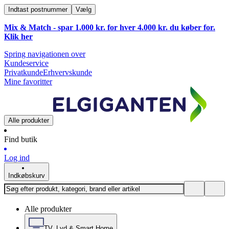
Indtast postnummer
Vælg
Mix & Match - spar 1.000 kr. for hver 4.000 kr. du køber for.
Klik
her
Spring navigationen over
Kundeservice
Privatkunde
Erhvervskunde
Mine favoritter
Alle produkter
Find butik
Log ind
Indkøbskurv
Alle produkter
TV, Lyd & Smart Home