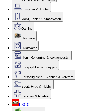
Computer & Kontor
Mobil, Tablet & Smartwatch
Gaming
Hardware
Hvidevarer
Hjem, Rengøring & Køkkenudstyr
Epoq køkken & bryggers
Personlig pleje, Skønhed & Velvære
Sport, Fritid & Hobby
Services & tilbehør
LEGO