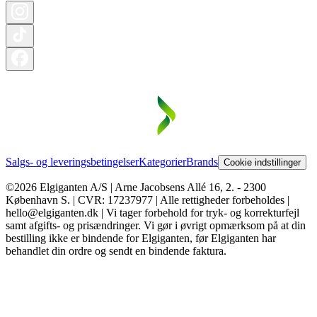
Salgs- og leveringsbetingelser
Kategorier
Brands
Cookie indstillinger
©2026 Elgiganten A/S | Arne Jacobsens Allé 16, 2. - 2300
København S. | CVR: 17237977 | Alle rettigheder forbeholdes |
hello@elgiganten.dk | Vi tager forbehold for tryk- og korrekturfejl
samt afgifts- og prisændringer. Vi gør i øvrigt opmærksom på at din
bestilling ikke er bindende for Elgiganten, før Elgiganten har
behandlet din ordre og sendt en bindende faktura.