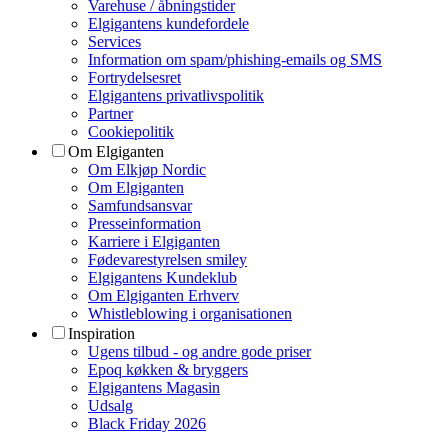
Varehuse / åbningstider
Elgigantens kundefordele
Services
Information om spam/phishing-emails og SMS
Fortrydelsesret
Elgigantens privatlivspolitik
Partner
Cookiepolitik
Om Elgiganten
Om Elkjøp Nordic
Om Elgiganten
Samfundsansvar
Presseinformation
Karriere i Elgiganten
Fødevarestyrelsen smiley
Elgigantens Kundeklub
Om Elgiganten Erhverv
Whistleblowing i organisationen
Inspiration
Ugens tilbud - og andre gode priser
Epoq køkken & bryggers
Elgigantens Magasin
Udsalg
Black Friday 2026