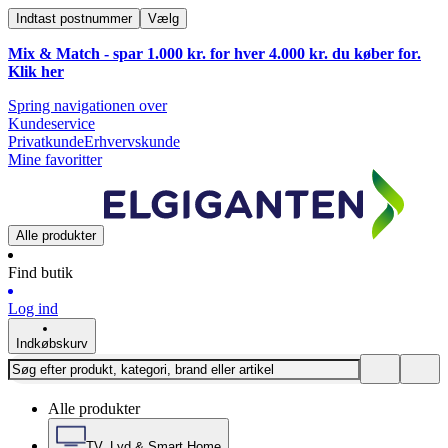
Indtast postnummer
Vælg
Mix & Match - spar 1.000 kr. for hver 4.000 kr. du køber for.
Klik
her
Spring navigationen over
Kundeservice
Privatkunde
Erhvervskunde
Mine favoritter
Alle produkter
Find butik
Log ind
Indkøbskurv
Alle produkter
TV, Lyd & Smart Home