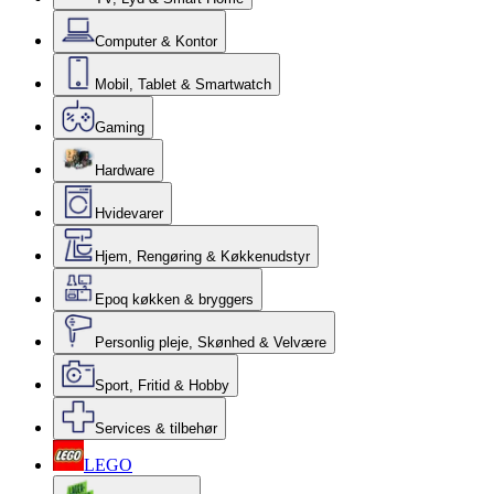
Computer & Kontor
Mobil, Tablet & Smartwatch
Gaming
Hardware
Hvidevarer
Hjem, Rengøring & Køkkenudstyr
Epoq køkken & bryggers
Personlig pleje, Skønhed & Velvære
Sport, Fritid & Hobby
Services & tilbehør
LEGO