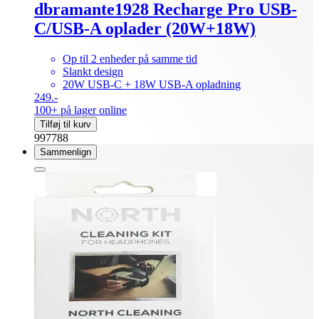
dbramante1928 Recharge Pro USB-
C/USB-A oplader (20W+18W)
Op til 2 enheder på samme tid
Slankt design
20W USB-C + 18W USB-A opladning
249.-
100+ på lager online
Tilføj til kurv
997788
Sammenlign