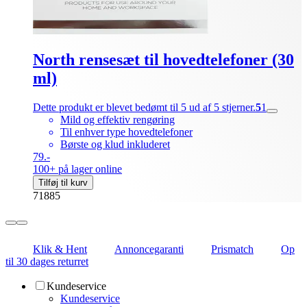
North rensesæt til hovedtelefoner (30
ml)
Dette produkt er blevet bedømt til 5 ud af 5 stjerner.
5
1
Mild og effektiv rengøring
Til enhver type hovedtelefoner
Børste og klud inkluderet
79.-
100+ på lager online
Tilføj til kurv
71885
Klik & Hent
Annoncegaranti
Prismatch
Op
til 30 dages returret
Kundeservice
Kundeservice