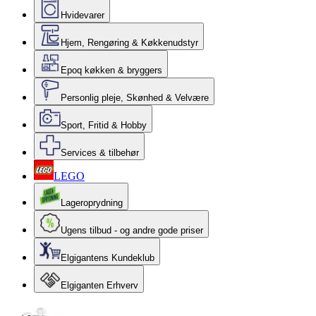
Hvidevarer
Hjem, Rengøring & Køkkenudstyr
Epoq køkken & bryggers
Personlig pleje, Skønhed & Velvære
Sport, Fritid & Hobby
Services & tilbehør
LEGO
Lageroprydning
Ugens tilbud - og andre gode priser
Elgigantens Kundeklub
Elgiganten Erhverv