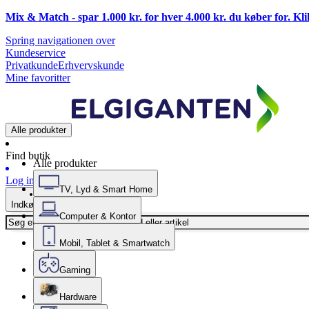
Mix & Match - spar 1.000 kr. for hver 4.000 kr. du køber for. Kl
Spring navigationen over
Kundeservice
Privatkunde
Erhvervskunde
Mine favoritter
Alle produkter
Find butik
Alle produkter
Log ind
TV, Lyd & Smart Home
Indkøbskurv
Computer & Kontor
Mobil, Tablet & Smartwatch
Gaming
Hardware