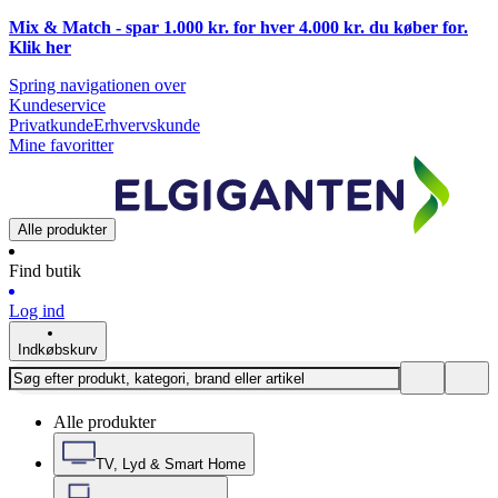
Mix & Match - spar 1.000 kr. for hver 4.000 kr. du køber for.
Klik
her
Spring navigationen over
Kundeservice
Privatkunde
Erhvervskunde
Mine favoritter
Alle produkter
Find butik
Log ind
Indkøbskurv
Alle produkter
TV, Lyd & Smart Home