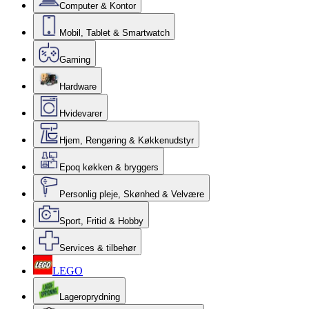
Computer & Kontor
Mobil, Tablet & Smartwatch
Gaming
Hardware
Hvidevarer
Hjem, Rengøring & Køkkenudstyr
Epoq køkken & bryggers
Personlig pleje, Skønhed & Velvære
Sport, Fritid & Hobby
Services & tilbehør
LEGO
Lageroprydning