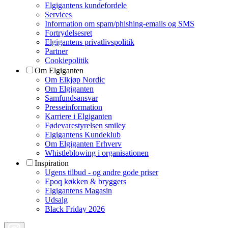
Elgigantens kundefordele
Services
Information om spam/phishing-emails og SMS
Fortrydelsesret
Elgigantens privatlivspolitik
Partner
Cookiepolitik
Om Elgiganten
Om Elkjøp Nordic
Om Elgiganten
Samfundsansvar
Presseinformation
Karriere i Elgiganten
Fødevarestyrelsen smiley
Elgigantens Kundeklub
Om Elgiganten Erhverv
Whistleblowing i organisationen
Inspiration
Ugens tilbud - og andre gode priser
Epoq køkken & bryggers
Elgigantens Magasin
Udsalg
Black Friday 2026