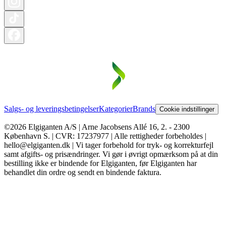
Salgs- og leveringsbetingelser
Kategorier
Brands
Cookie indstillinger
©2026 Elgiganten A/S | Arne Jacobsens Allé 16, 2. - 2300
København S. | CVR: 17237977 | Alle rettigheder forbeholdes |
hello@elgiganten.dk | Vi tager forbehold for tryk- og korrekturfejl
samt afgifts- og prisændringer. Vi gør i øvrigt opmærksom på at din
bestilling ikke er bindende for Elgiganten, før Elgiganten har
behandlet din ordre og sendt en bindende faktura.