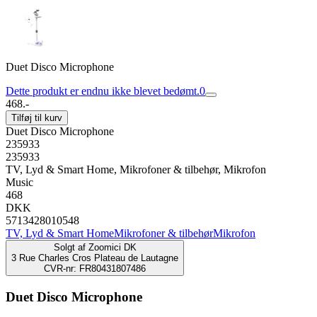
Duet Disco Microphone
Dette produkt er endnu ikke blevet bedømt.
0
468.-
Tilføj til kurv
Duet Disco Microphone
235933
235933
TV, Lyd & Smart Home, Mikrofoner & tilbehør, Mikrofon
Music
468
DKK
5713428010548
TV, Lyd & Smart Home
Mikrofoner & tilbehør
Mikrofon
Solgt af
Zoomici DK
3 Rue Charles Cros Plateau de Lautagne
CVR-nr: FR80431807486
Duet Disco Microphone