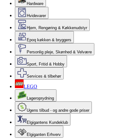
Hardware
Hvidevarer
Hjem, Rengøring & Køkkenudstyr
Epoq køkken & bryggers
Personlig pleje, Skønhed & Velvære
Sport, Fritid & Hobby
Services & tilbehør
LEGO
Lageroprydning
Ugens tilbud - og andre gode priser
Elgigantens Kundeklub
Elgiganten Erhverv