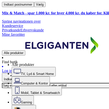
Indtast postnummer
Vælg
Mix & Match - spar 1.000 kr. for hver 4.000 kr. du køber for. Kl
Spring navigationen over
Kundeservice
Privatkunde
Erhvervskunde
Mine favoritter
Alle produkter
Find butik
Alle produkter
Log ind
TV, Lyd & Smart Home
Indkøbskurv
Computer & Kontor
Mobil, Tablet & Smartwatch
Gaming