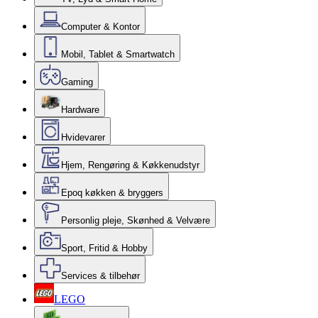
Computer & Kontor
Mobil, Tablet & Smartwatch
Gaming
Hardware
Hvidevarer
Hjem, Rengøring & Køkkenudstyr
Epoq køkken & bryggers
Personlig pleje, Skønhed & Velvære
Sport, Fritid & Hobby
Services & tilbehør
LEGO