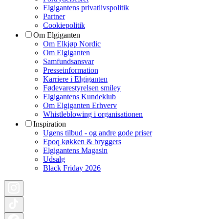
Elgigantens privatlivspolitik
Partner
Cookiepolitik
Om Elgiganten
Om Elkjøp Nordic
Om Elgiganten
Samfundsansvar
Presseinformation
Karriere i Elgiganten
Fødevarestyrelsen smiley
Elgigantens Kundeklub
Om Elgiganten Erhverv
Whistleblowing i organisationen
Inspiration
Ugens tilbud - og andre gode priser
Epoq køkken & bryggers
Elgigantens Magasin
Udsalg
Black Friday 2026