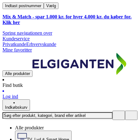
Indtast postnummer
Vælg
Mix & Match - spar 1.000 kr. for hver 4.000 kr. du køber for.
Klik
her
Spring navigationen over
Kundeservice
Privatkunde
Erhvervskunde
Mine favoritter
Alle produkter
Find butik
Log ind
Indkøbskurv
Alle produkter
TV, Lyd & Smart Home