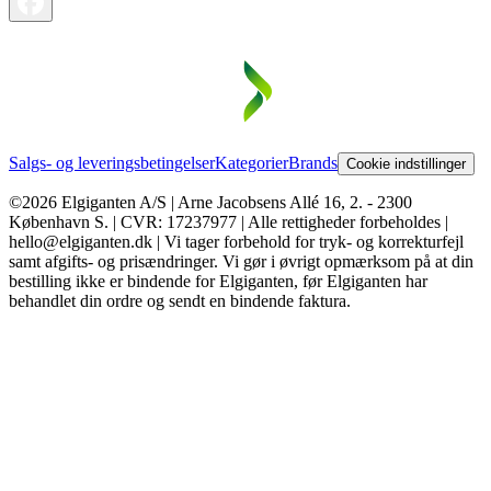
Salgs- og leveringsbetingelser
Kategorier
Brands
Cookie indstillinger
©2026 Elgiganten A/S | Arne Jacobsens Allé 16, 2. - 2300
København S. | CVR: 17237977 | Alle rettigheder forbeholdes |
hello@elgiganten.dk | Vi tager forbehold for tryk- og korrekturfejl
samt afgifts- og prisændringer. Vi gør i øvrigt opmærksom på at din
bestilling ikke er bindende for Elgiganten, før Elgiganten har
behandlet din ordre og sendt en bindende faktura.