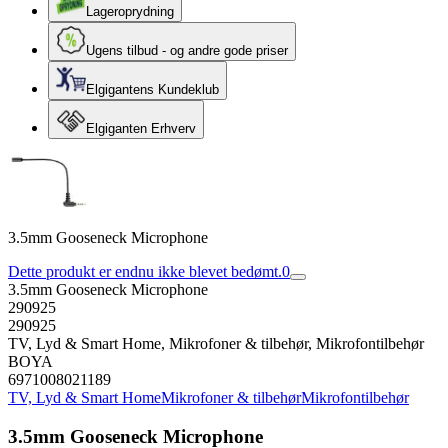
Lageroprydning
Ugens tilbud - og andre gode priser
Elgigantens Kundeklub
Elgiganten Erhverv
3.5mm Gooseneck Microphone
Dette produkt er endnu ikke blevet bedømt.
0
3.5mm Gooseneck Microphone
290925
290925
TV, Lyd & Smart Home, Mikrofoner & tilbehør, Mikrofontilbehør
BOYA
6971008021189
TV, Lyd & Smart Home
Mikrofoner & tilbehør
Mikrofontilbehør
3.5mm Gooseneck Microphone