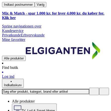
Indtast postnummer
Vælg
Mix & Match - spar 1.000 kr. for hver 4.000 kr. du køber for.
Klik
her
Spring navigationen over
Kundeservice
Privatkunde
Erhvervskunde
Mine favoritter
Alle produkter
Find butik
Log ind
Indkøbskurv
Alle produkter
TV, Lyd & Smart Home