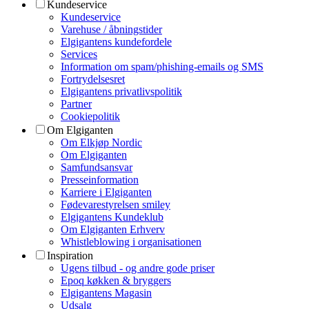
Kundeservice
Kundeservice
Varehuse / åbningstider
Elgigantens kundefordele
Services
Information om spam/phishing-emails og SMS
Fortrydelsesret
Elgigantens privatlivspolitik
Partner
Cookiepolitik
Om Elgiganten
Om Elkjøp Nordic
Om Elgiganten
Samfundsansvar
Presseinformation
Karriere i Elgiganten
Fødevarestyrelsen smiley
Elgigantens Kundeklub
Om Elgiganten Erhverv
Whistleblowing i organisationen
Inspiration
Ugens tilbud - og andre gode priser
Epoq køkken & bryggers
Elgigantens Magasin
Udsalg