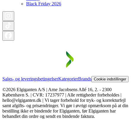
Black Friday 2026
Salgs- og leveringsbetingelser
Kategorier
Brands
Cookie indstillinger
©2026 Elgiganten A/S | Arne Jacobsens Allé 16, 2. - 2300
København S. | CVR: 17237977 | Alle rettigheder forbeholdes |
hello@elgiganten.dk | Vi tager forbehold for tryk- og korrekturfejl
samt afgifts- og prisændringer. Vi gør i øvrigt opmærksom på at din
bestilling ikke er bindende for Elgiganten, før Elgiganten har
behandlet din ordre og sendt en bindende faktura.