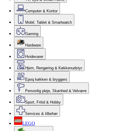
Computer & Kontor
Mobil, Tablet & Smartwatch
Gaming
Hardware
Hvidevarer
Hjem, Rengøring & Køkkenudstyr
Epoq køkken & bryggers
Personlig pleje, Skønhed & Velvære
Sport, Fritid & Hobby
Services & tilbehør
LEGO