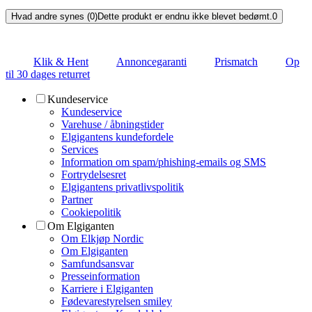
Hvad andre synes (0)
Dette produkt er endnu ikke blevet bedømt.
0
Klik & Hent
Annoncegaranti
Prismatch
Op
til 30 dages returret
Kundeservice
Kundeservice
Varehuse / åbningstider
Elgigantens kundefordele
Services
Information om spam/phishing-emails og SMS
Fortrydelsesret
Elgigantens privatlivspolitik
Partner
Cookiepolitik
Om Elgiganten
Om Elkjøp Nordic
Om Elgiganten
Samfundsansvar
Presseinformation
Karriere i Elgiganten
Fødevarestyrelsen smiley