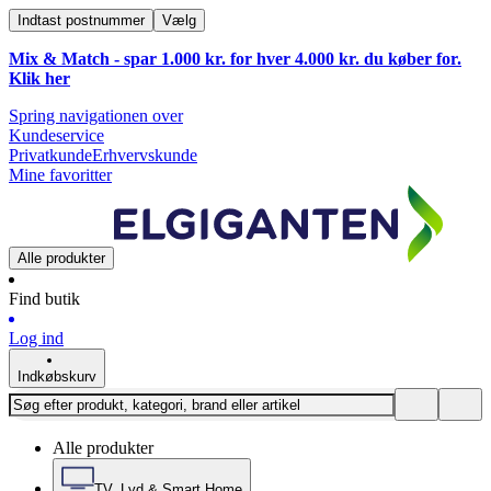
Indtast postnummer
Vælg
Mix & Match - spar 1.000 kr. for hver 4.000 kr. du køber for.
Klik
her
Spring navigationen over
Kundeservice
Privatkunde
Erhvervskunde
Mine favoritter
Alle produkter
Find butik
Log ind
Indkøbskurv
Alle produkter
TV, Lyd & Smart Home