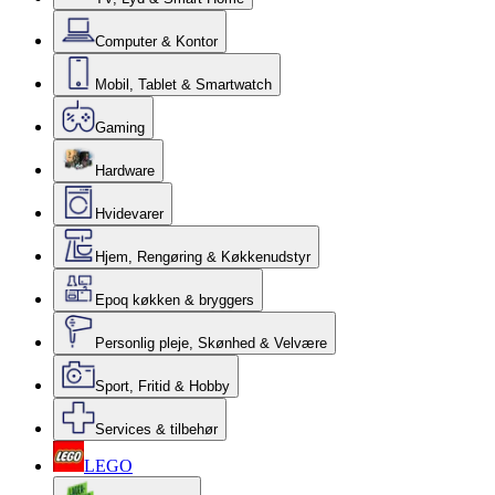
Computer & Kontor
Mobil, Tablet & Smartwatch
Gaming
Hardware
Hvidevarer
Hjem, Rengøring & Køkkenudstyr
Epoq køkken & bryggers
Personlig pleje, Skønhed & Velvære
Sport, Fritid & Hobby
Services & tilbehør
LEGO