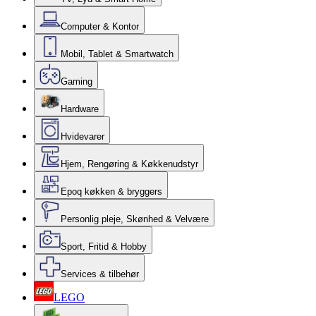
Computer & Kontor
Mobil, Tablet & Smartwatch
Gaming
Hardware
Hvidevarer
Hjem, Rengøring & Køkkenudstyr
Epoq køkken & bryggers
Personlig pleje, Skønhed & Velvære
Sport, Fritid & Hobby
Services & tilbehør
LEGO