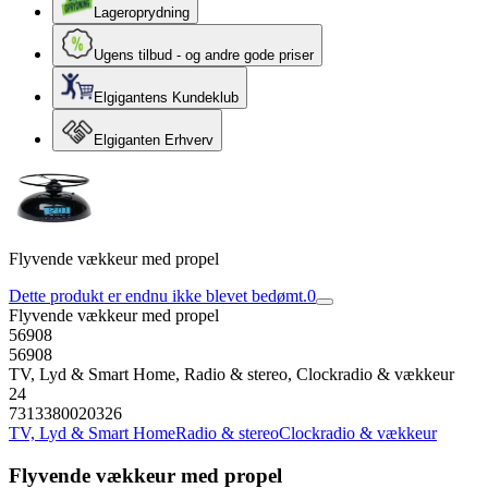
Lageroprydning
Ugens tilbud - og andre gode priser
Elgigantens Kundeklub
Elgiganten Erhverv
Flyvende vækkeur med propel
Dette produkt er endnu ikke blevet bedømt.
0
Flyvende vækkeur med propel
56908
56908
TV, Lyd & Smart Home, Radio & stereo, Clockradio & vækkeur
24
7313380020326
TV, Lyd & Smart Home
Radio & stereo
Clockradio & vækkeur
Flyvende vækkeur med propel