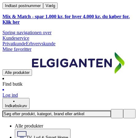
Indtast postnummer
Vælg
Mix & Match - spar 1.000 kr. for hver 4.000 kr. du køber for.
Klik
her
Spring navigationen over
Kundeservice
Privatkunde
Erhvervskunde
Mine favoritter
Alle produkter
Find butik
Log ind
Indkøbskurv
Alle produkter
TV, Lyd & Smart Home