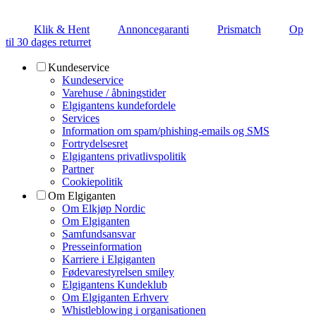
Klik & Hent
Annoncegaranti
Prismatch
Op
til 30 dages returret
Kundeservice
Kundeservice
Varehuse / åbningstider
Elgigantens kundefordele
Services
Information om spam/phishing-emails og SMS
Fortrydelsesret
Elgigantens privatlivspolitik
Partner
Cookiepolitik
Om Elgiganten
Om Elkjøp Nordic
Om Elgiganten
Samfundsansvar
Presseinformation
Karriere i Elgiganten
Fødevarestyrelsen smiley
Elgigantens Kundeklub
Om Elgiganten Erhverv
Whistleblowing i organisationen