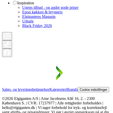
Inspiration
Ugens tilbud - og andre gode priser
Epoq køkken & bryggers
Elgigantens Magasin
Udsalg
Black Friday 2026
Salgs- og leveringsbetingelser
Kategorier
Brands
Cookie indstillinger
©2026 Elgiganten A/S | Arne Jacobsens Allé 16, 2. - 2300
København S. | CVR: 17237977 | Alle rettigheder forbeholdes |
hello@elgiganten.dk | Vi tager forbehold for tryk- og korrekturfejl
samt afgifts- og prisændringer. Vi gør i øvrigt opmærksom på at din