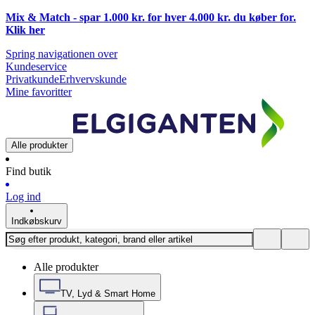
Mix & Match - spar 1.000 kr. for hver 4.000 kr. du køber for.
Klik
her
Spring navigationen over
Kundeservice
Privatkunde
Erhvervskunde
Mine favoritter
Alle produkter
Find butik
Log ind
Indkøbskurv
Alle produkter
TV, Lyd & Smart Home