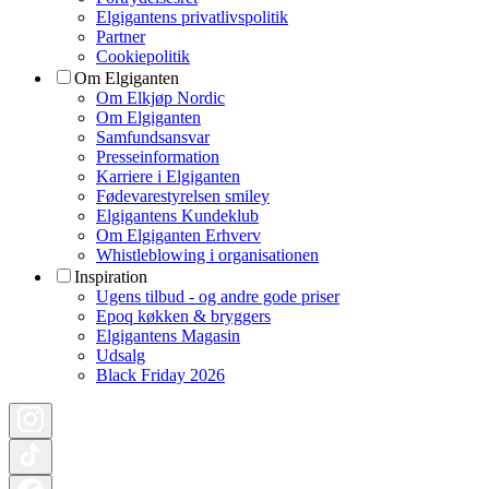
Elgigantens privatlivspolitik
Partner
Cookiepolitik
Om Elgiganten
Om Elkjøp Nordic
Om Elgiganten
Samfundsansvar
Presseinformation
Karriere i Elgiganten
Fødevarestyrelsen smiley
Elgigantens Kundeklub
Om Elgiganten Erhverv
Whistleblowing i organisationen
Inspiration
Ugens tilbud - og andre gode priser
Epoq køkken & bryggers
Elgigantens Magasin
Udsalg
Black Friday 2026