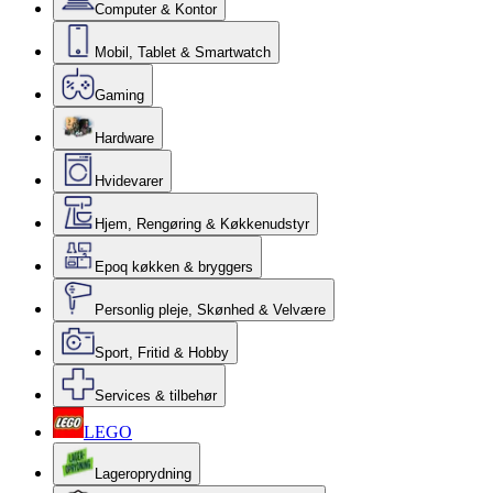
Computer & Kontor
Mobil, Tablet & Smartwatch
Gaming
Hardware
Hvidevarer
Hjem, Rengøring & Køkkenudstyr
Epoq køkken & bryggers
Personlig pleje, Skønhed & Velvære
Sport, Fritid & Hobby
Services & tilbehør
LEGO
Lageroprydning