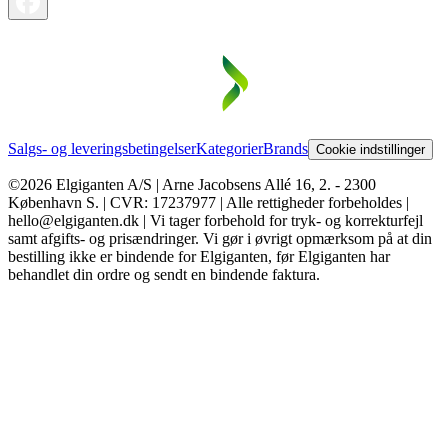
Salgs- og leveringsbetingelser
Kategorier
Brands
Cookie indstillinger
©2026 Elgiganten A/S | Arne Jacobsens Allé 16, 2. - 2300
København S. | CVR: 17237977 | Alle rettigheder forbeholdes |
hello@elgiganten.dk | Vi tager forbehold for tryk- og korrekturfejl
samt afgifts- og prisændringer. Vi gør i øvrigt opmærksom på at din
bestilling ikke er bindende for Elgiganten, før Elgiganten har
behandlet din ordre og sendt en bindende faktura.