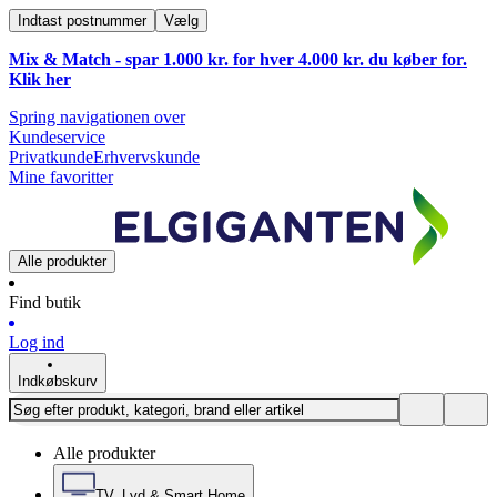
Indtast postnummer
Vælg
Mix & Match - spar 1.000 kr. for hver 4.000 kr. du køber for.
Klik
her
Spring navigationen over
Kundeservice
Privatkunde
Erhvervskunde
Mine favoritter
Alle produkter
Find butik
Log ind
Indkøbskurv
Alle produkter
TV, Lyd & Smart Home