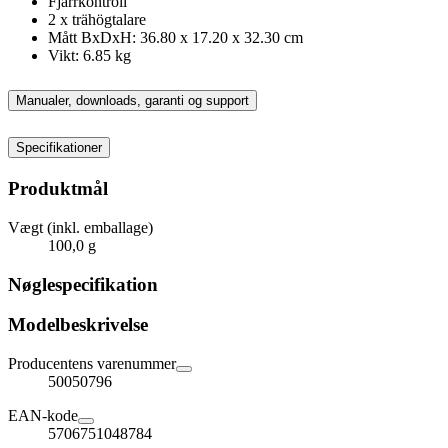
Fjärrkontroll
2 x trähögtalare
Mått BxDxH: 36.80 x 17.20 x 32.30 cm
Vikt: 6.85 kg
Manualer, downloads, garanti og support
Specifikationer
Produktmål
Vægt (inkl. emballage)
100,0 g
Nøglespecifikation
Modelbeskrivelse
Producentens varenummer
50050796
EAN-kode
5706751048784