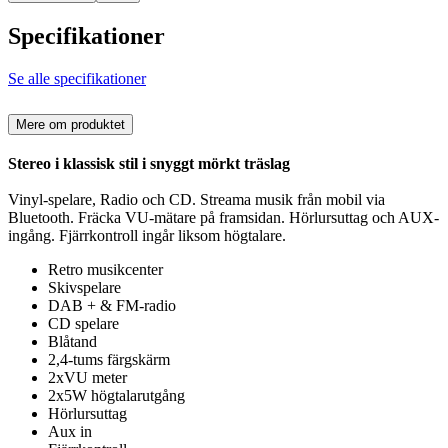
Specifikationer
Se alle specifikationer
Mere om produktet
Stereo i klassisk stil i snyggt mörkt träslag
Vinyl-spelare, Radio och CD. Streama musik från mobil via
Bluetooth. Fräcka VU-mätare på framsidan. Hörlursuttag och AUX-
ingång. Fjärrkontroll ingår liksom högtalare.
Retro musikcenter
Skivspelare
DAB + & FM-radio
CD spelare
Blåtand
2,4-tums färgskärm
2xVU meter
2x5W högtalarutgång
Hörlursuttag
Aux in