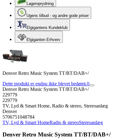
Lageroprydning
Ugens tilbud - og andre gode priser
Elgigantens Kundeklub
Elgiganten Erhverv
Denver Retro Music System TT/BT/DAB+/
Dette produkt er endnu ikke blevet bedømt.
0
Denver Retro Music System TT/BT/DAB+/
229779
229779
TV, Lyd & Smart Home, Radio & stereo, Stereoanlæg
Denver
5706751048784
TV, Lyd & Smart Home
Radio & stereo
Stereoanlæg
Denver Retro Music System TT/BT/DAB+/