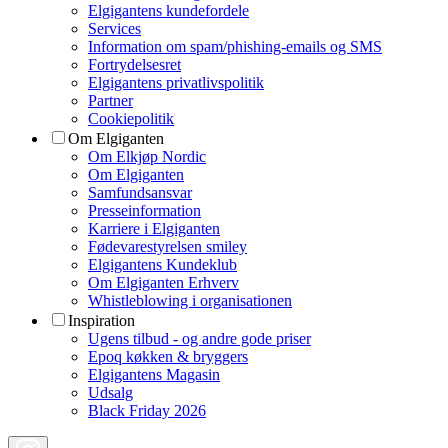
Elgigantens kundefordele
Services
Information om spam/phishing-emails og SMS
Fortrydelsesret
Elgigantens privatlivspolitik
Partner
Cookiepolitik
Om Elgiganten
Om Elkjøp Nordic
Om Elgiganten
Samfundsansvar
Presseinformation
Karriere i Elgiganten
Fødevarestyrelsen smiley
Elgigantens Kundeklub
Om Elgiganten Erhverv
Whistleblowing i organisationen
Inspiration
Ugens tilbud - og andre gode priser
Epoq køkken & bryggers
Elgigantens Magasin
Udsalg
Black Friday 2026