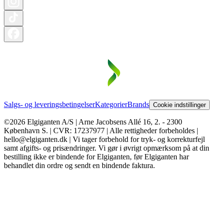
Salgs- og leveringsbetingelser
Kategorier
Brands
Cookie indstillinger
©2026 Elgiganten A/S | Arne Jacobsens Allé 16, 2. - 2300
København S. | CVR: 17237977 | Alle rettigheder forbeholdes |
hello@elgiganten.dk | Vi tager forbehold for tryk- og korrekturfejl
samt afgifts- og prisændringer. Vi gør i øvrigt opmærksom på at din
bestilling ikke er bindende for Elgiganten, før Elgiganten har
behandlet din ordre og sendt en bindende faktura.