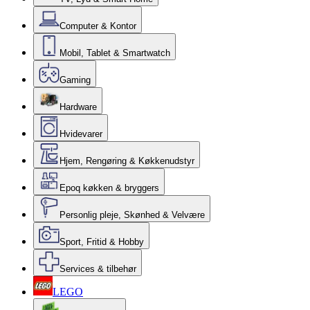
Computer & Kontor
Mobil, Tablet & Smartwatch
Gaming
Hardware
Hvidevarer
Hjem, Rengøring & Køkkenudstyr
Epoq køkken & bryggers
Personlig pleje, Skønhed & Velvære
Sport, Fritid & Hobby
Services & tilbehør
LEGO