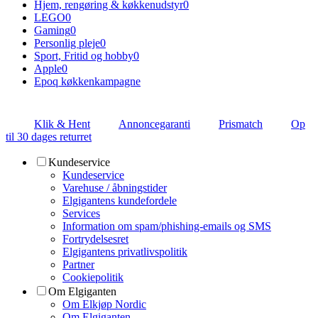
Hjem, rengøring & køkkenudstyr
0
LEGO
0
Gaming
0
Personlig pleje
0
Sport, Fritid og hobby
0
Apple
0
Epoq køkkenkampagne
Klik & Hent
Annoncegaranti
Prismatch
Op
til 30 dages returret
Kundeservice
Kundeservice
Varehuse / åbningstider
Elgigantens kundefordele
Services
Information om spam/phishing-emails og SMS
Fortrydelsesret
Elgigantens privatlivspolitik
Partner
Cookiepolitik
Om Elgiganten
Om Elkjøp Nordic
Om Elgiganten