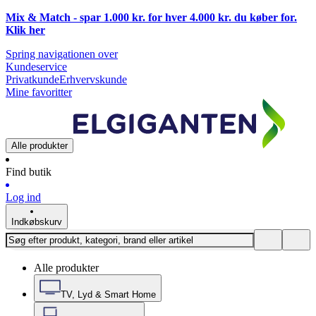
Mix & Match - spar 1.000 kr. for hver 4.000 kr. du køber for.
Klik
her
Spring navigationen over
Kundeservice
Privatkunde
Erhvervskunde
Mine favoritter
Alle produkter
Find butik
Log ind
Indkøbskurv
Alle produkter
TV, Lyd & Smart Home