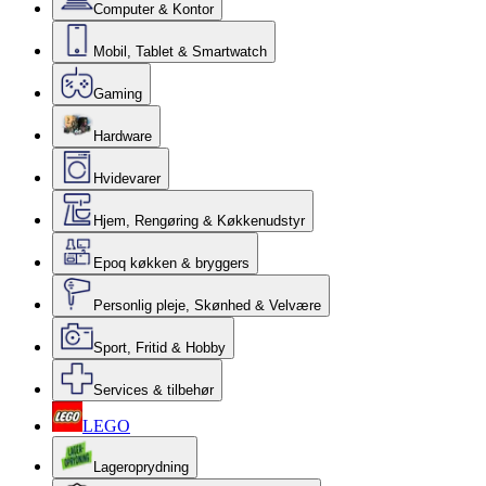
Computer & Kontor
Mobil, Tablet & Smartwatch
Gaming
Hardware
Hvidevarer
Hjem, Rengøring & Køkkenudstyr
Epoq køkken & bryggers
Personlig pleje, Skønhed & Velvære
Sport, Fritid & Hobby
Services & tilbehør
LEGO
Lageroprydning