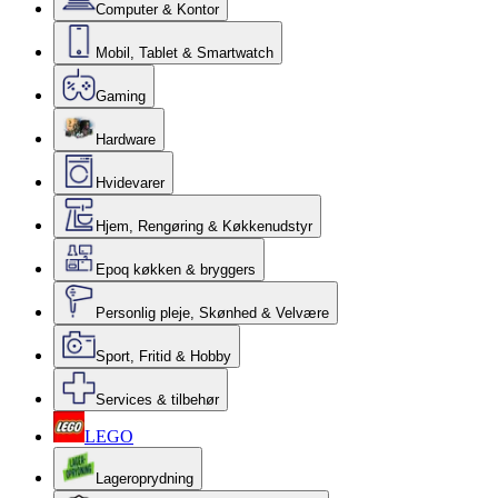
Computer & Kontor
Mobil, Tablet & Smartwatch
Gaming
Hardware
Hvidevarer
Hjem, Rengøring & Køkkenudstyr
Epoq køkken & bryggers
Personlig pleje, Skønhed & Velvære
Sport, Fritid & Hobby
Services & tilbehør
LEGO
Lageroprydning