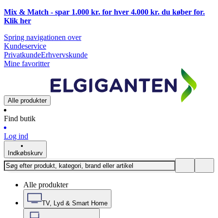
Mix & Match - spar 1.000 kr. for hver 4.000 kr. du køber for.
Klik
her
Spring navigationen over
Kundeservice
Privatkunde
Erhvervskunde
Mine favoritter
Alle produkter
Find butik
Log ind
Indkøbskurv
Alle produkter
TV, Lyd & Smart Home