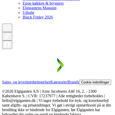
Epoq køkken & bryggers
Elgigantens Magasin
Udsalg
Black Friday 2026
Salgs- og leveringsbetingelser
Kategorier
Brands
Cookie indstillinger
©2026 Elgiganten A/S | Arne Jacobsens Allé 16, 2. - 2300
København S. | CVR: 17237977 | Alle rettigheder forbeholdes |
hello@elgiganten.dk | Vi tager forbehold for tryk- og korrekturfejl
samt afgifts- og prisændringer. Vi gør i øvrigt opmærksom på at din
bestilling ikke er bindende for Elgiganten, før Elgiganten har
behandlet din ordre og sendt en bindende faktura.