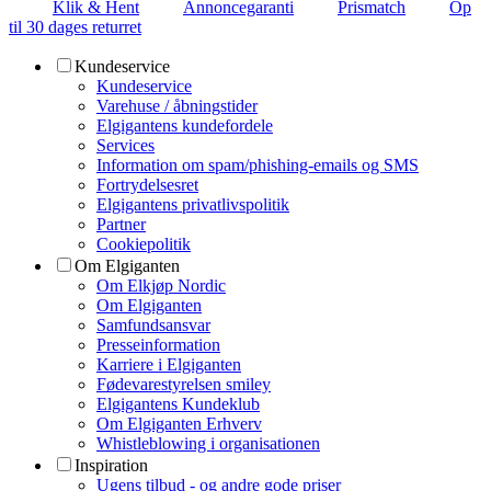
Klik & Hent
Annoncegaranti
Prismatch
Op
til 30 dages returret
Kundeservice
Kundeservice
Varehuse / åbningstider
Elgigantens kundefordele
Services
Information om spam/phishing-emails og SMS
Fortrydelsesret
Elgigantens privatlivspolitik
Partner
Cookiepolitik
Om Elgiganten
Om Elkjøp Nordic
Om Elgiganten
Samfundsansvar
Presseinformation
Karriere i Elgiganten
Fødevarestyrelsen smiley
Elgigantens Kundeklub
Om Elgiganten Erhverv
Whistleblowing i organisationen
Inspiration
Ugens tilbud - og andre gode priser