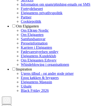
Services
Information om spam/phishing-emails og SMS
Fortrydelsesret
Elgigantens privatlivspolitik
Partner
Cookiepolitik
Om Elgiganten
Om Elkjøp Nordic
Om Elgiganten
Samfundsansvar
Presseinformation
Karriere i Elgiganten
Fødevarestyrelsen smiley
Elgigantens Kundeklub
Om Elgiganten Erhverv
Whistleblowing i organisationen
Inspiration
Ugens tilbud - og andre gode priser
Epoq køkken & bryggers
Elgigantens Magasin
Udsalg
Black Friday 2026