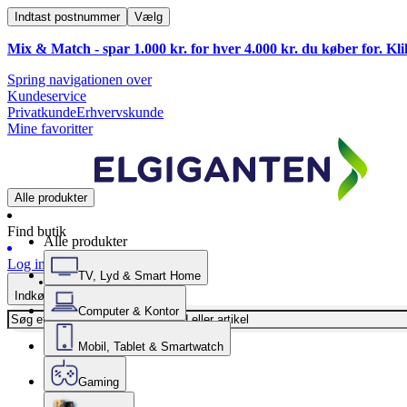
Indtast postnummer
Vælg
Mix & Match - spar 1.000 kr. for hver 4.000 kr. du køber for. Kl
Spring navigationen over
Kundeservice
Privatkunde
Erhvervskunde
Mine favoritter
Alle produkter
Find butik
Alle produkter
Log ind
TV, Lyd & Smart Home
Indkøbskurv
Computer & Kontor
Mobil, Tablet & Smartwatch
Gaming