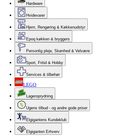
Hardware
Hvidevarer
Hjem, Rengøring & Køkkenudstyr
Epoq køkken & bryggers
Personlig pleje, Skønhed & Velvære
Sport, Fritid & Hobby
Services & tilbehør
LEGO
Lageroprydning
Ugens tilbud - og andre gode priser
Elgigantens Kundeklub
Elgiganten Erhverv