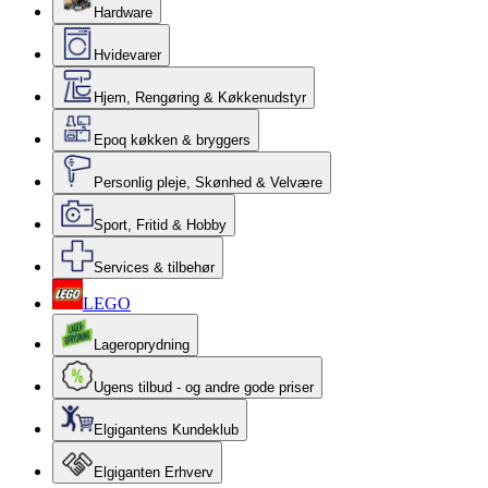
Hardware
Hvidevarer
Hjem, Rengøring & Køkkenudstyr
Epoq køkken & bryggers
Personlig pleje, Skønhed & Velvære
Sport, Fritid & Hobby
Services & tilbehør
LEGO
Lageroprydning
Ugens tilbud - og andre gode priser
Elgigantens Kundeklub
Elgiganten Erhverv