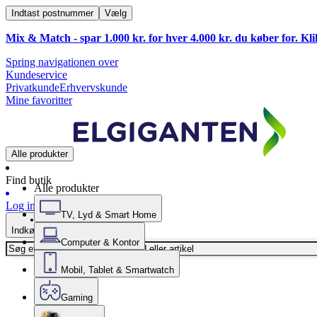
Indtast postnummer
Vælg
Mix & Match - spar 1.000 kr. for hver 4.000 kr. du køber for. Kl
Spring navigationen over
Kundeservice
Privatkunde
Erhvervskunde
Mine favoritter
Alle produkter
Find butik
Alle produkter
Log ind
TV, Lyd & Smart Home
Indkøbskurv
Computer & Kontor
Mobil, Tablet & Smartwatch
Gaming