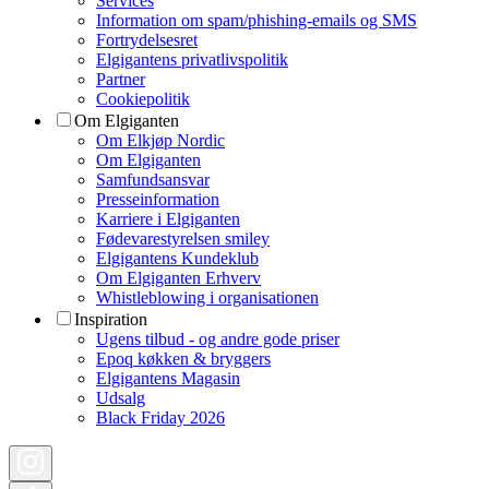
Services
Information om spam/phishing-emails og SMS
Fortrydelsesret
Elgigantens privatlivspolitik
Partner
Cookiepolitik
Om Elgiganten
Om Elkjøp Nordic
Om Elgiganten
Samfundsansvar
Presseinformation
Karriere i Elgiganten
Fødevarestyrelsen smiley
Elgigantens Kundeklub
Om Elgiganten Erhverv
Whistleblowing i organisationen
Inspiration
Ugens tilbud - og andre gode priser
Epoq køkken & bryggers
Elgigantens Magasin
Udsalg
Black Friday 2026