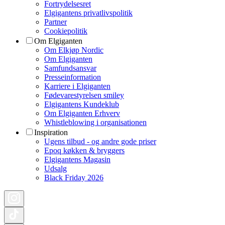
Fortrydelsesret
Elgigantens privatlivspolitik
Partner
Cookiepolitik
Om Elgiganten
Om Elkjøp Nordic
Om Elgiganten
Samfundsansvar
Presseinformation
Karriere i Elgiganten
Fødevarestyrelsen smiley
Elgigantens Kundeklub
Om Elgiganten Erhverv
Whistleblowing i organisationen
Inspiration
Ugens tilbud - og andre gode priser
Epoq køkken & bryggers
Elgigantens Magasin
Udsalg
Black Friday 2026