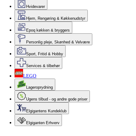
Hvidevarer
Hjem, Rengøring & Køkkenudstyr
Epoq køkken & bryggers
Personlig pleje, Skønhed & Velvære
Sport, Fritid & Hobby
Services & tilbehør
LEGO
Lageroprydning
Ugens tilbud - og andre gode priser
Elgigantens Kundeklub
Elgiganten Erhverv