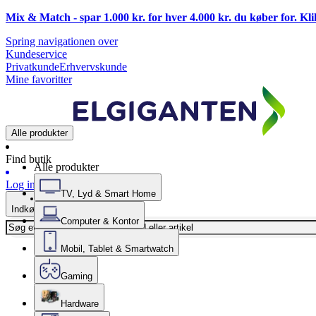
Mix & Match - spar 1.000 kr. for hver 4.000 kr. du køber for. Kl
Spring navigationen over
Kundeservice
Privatkunde
Erhvervskunde
Mine favoritter
Alle produkter
Find butik
Alle produkter
Log ind
TV, Lyd & Smart Home
Indkøbskurv
Computer & Kontor
Mobil, Tablet & Smartwatch
Gaming
Hardware