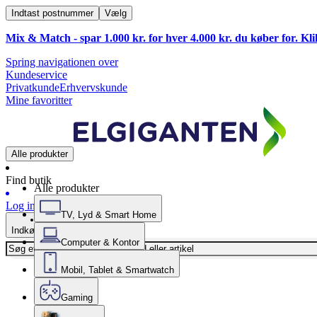
Indtast postnummer
Vælg
Mix & Match - spar 1.000 kr. for hver 4.000 kr. du køber for. Kl
Spring navigationen over
Kundeservice
Privatkunde
Erhvervskunde
Mine favoritter
Alle produkter
Find butik
Alle produkter
Log ind
TV, Lyd & Smart Home
Indkøbskurv
Computer & Kontor
Mobil, Tablet & Smartwatch
Gaming