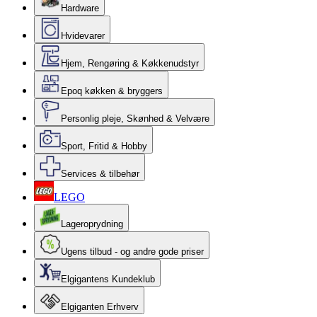
Hardware
Hvidevarer
Hjem, Rengøring & Køkkenudstyr
Epoq køkken & bryggers
Personlig pleje, Skønhed & Velvære
Sport, Fritid & Hobby
Services & tilbehør
LEGO
Lageroprydning
Ugens tilbud - og andre gode priser
Elgigantens Kundeklub
Elgiganten Erhverv