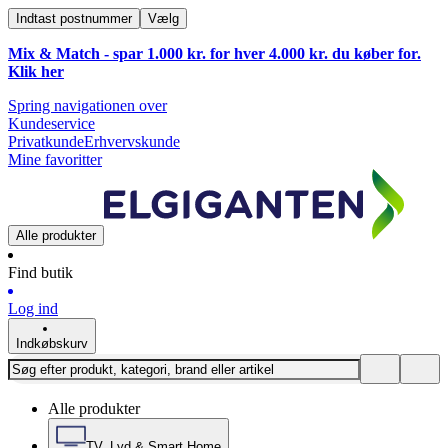
Indtast postnummer
Vælg
Mix & Match - spar 1.000 kr. for hver 4.000 kr. du køber for.
Klik
her
Spring navigationen over
Kundeservice
Privatkunde
Erhvervskunde
Mine favoritter
Alle produkter
Find butik
Log ind
Indkøbskurv
Alle produkter
TV, Lyd & Smart Home