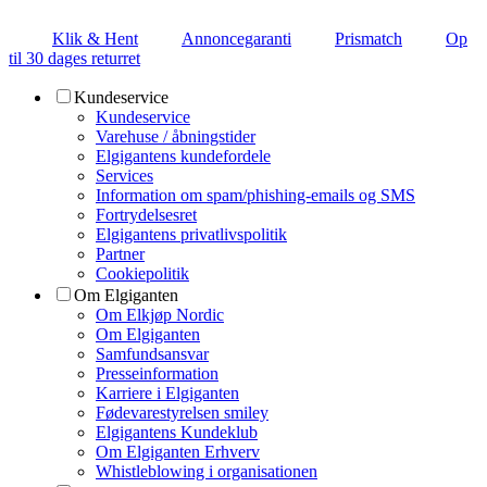
Klik & Hent
Annoncegaranti
Prismatch
Op
til 30 dages returret
Kundeservice
Kundeservice
Varehuse / åbningstider
Elgigantens kundefordele
Services
Information om spam/phishing-emails og SMS
Fortrydelsesret
Elgigantens privatlivspolitik
Partner
Cookiepolitik
Om Elgiganten
Om Elkjøp Nordic
Om Elgiganten
Samfundsansvar
Presseinformation
Karriere i Elgiganten
Fødevarestyrelsen smiley
Elgigantens Kundeklub
Om Elgiganten Erhverv
Whistleblowing i organisationen