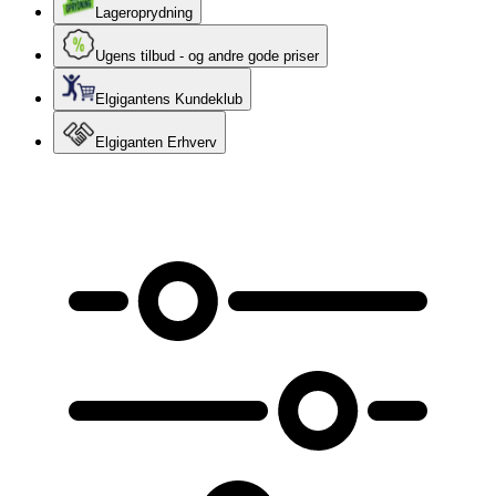
Lageroprydning
Ugens tilbud - og andre gode priser
Elgigantens Kundeklub
Elgiganten Erhverv