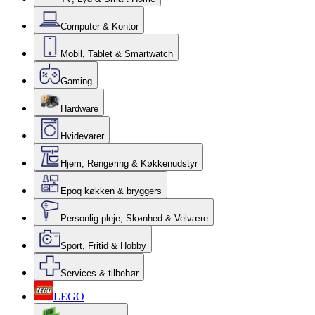
Computer & Kontor
Mobil, Tablet & Smartwatch
Gaming
Hardware
Hvidevarer
Hjem, Rengøring & Køkkenudstyr
Epoq køkken & bryggers
Personlig pleje, Skønhed & Velvære
Sport, Fritid & Hobby
Services & tilbehør
LEGO