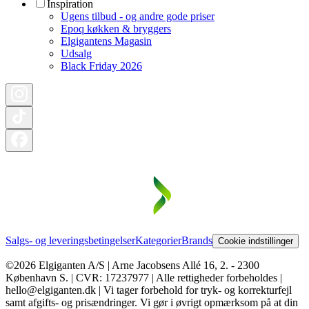
Inspiration
Ugens tilbud - og andre gode priser
Epoq køkken & bryggers
Elgigantens Magasin
Udsalg
Black Friday 2026
Salgs- og leveringsbetingelser
Kategorier
Brands
Cookie indstillinger
©2026 Elgiganten A/S | Arne Jacobsens Allé 16, 2. - 2300
København S. | CVR: 17237977 | Alle rettigheder forbeholdes |
hello@elgiganten.dk | Vi tager forbehold for tryk- og korrekturfejl
samt afgifts- og prisændringer. Vi gør i øvrigt opmærksom på at din