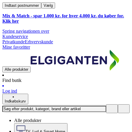
Indtast postnummer
Vælg
Mix & Match - spar 1.000 kr. for hver 4.000 kr. du køber for.
Klik
her
Spring navigationen over
Kundeservice
Privatkunde
Erhvervskunde
Mine favoritter
Alle produkter
Find butik
Log ind
Indkøbskurv
Alle produkter
TV, Lyd & Smart Home