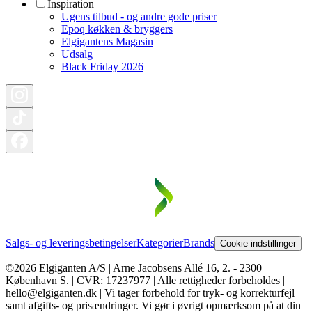
Inspiration
Ugens tilbud - og andre gode priser
Epoq køkken & bryggers
Elgigantens Magasin
Udsalg
Black Friday 2026
Salgs- og leveringsbetingelser
Kategorier
Brands
Cookie indstillinger
©2026 Elgiganten A/S | Arne Jacobsens Allé 16, 2. - 2300
København S. | CVR: 17237977 | Alle rettigheder forbeholdes |
hello@elgiganten.dk | Vi tager forbehold for tryk- og korrekturfejl
samt afgifts- og prisændringer. Vi gør i øvrigt opmærksom på at din