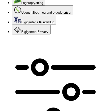
Lageroprydning
Ugens tilbud - og andre gode priser
Elgigantens Kundeklub
Elgiganten Erhverv