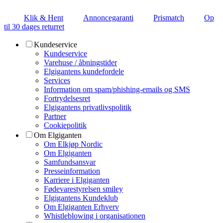
Klik & Hent
Annoncegaranti
Prismatch
Op
til 30 dages returret
Kundeservice
Kundeservice
Varehuse / åbningstider
Elgigantens kundefordele
Services
Information om spam/phishing-emails og SMS
Fortrydelsesret
Elgigantens privatlivspolitik
Partner
Cookiepolitik
Om Elgiganten
Om Elkjøp Nordic
Om Elgiganten
Samfundsansvar
Presseinformation
Karriere i Elgiganten
Fødevarestyrelsen smiley
Elgigantens Kundeklub
Om Elgiganten Erhverv
Whistleblowing i organisationen