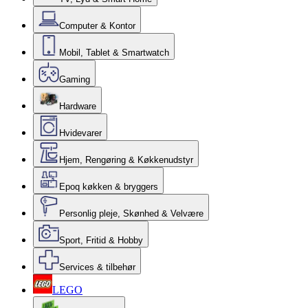
Computer & Kontor
Mobil, Tablet & Smartwatch
Gaming
Hardware
Hvidevarer
Hjem, Rengøring & Køkkenudstyr
Epoq køkken & bryggers
Personlig pleje, Skønhed & Velvære
Sport, Fritid & Hobby
Services & tilbehør
LEGO