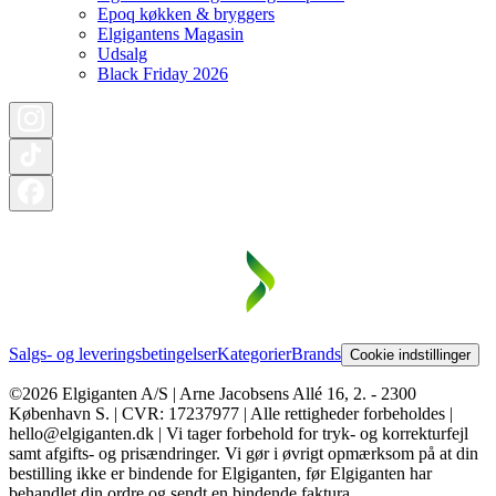
Epoq køkken & bryggers
Elgigantens Magasin
Udsalg
Black Friday 2026
Salgs- og leveringsbetingelser
Kategorier
Brands
Cookie indstillinger
©2026 Elgiganten A/S | Arne Jacobsens Allé 16, 2. - 2300
København S. | CVR: 17237977 | Alle rettigheder forbeholdes |
hello@elgiganten.dk | Vi tager forbehold for tryk- og korrekturfejl
samt afgifts- og prisændringer. Vi gør i øvrigt opmærksom på at din
bestilling ikke er bindende for Elgiganten, før Elgiganten har
behandlet din ordre og sendt en bindende faktura.