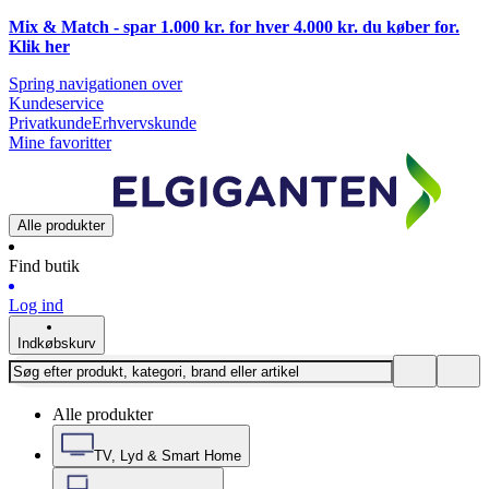
Mix & Match - spar 1.000 kr. for hver 4.000 kr. du køber for.
Klik
her
Spring navigationen over
Kundeservice
Privatkunde
Erhvervskunde
Mine favoritter
Alle produkter
Find butik
Log ind
Indkøbskurv
Alle produkter
TV, Lyd & Smart Home