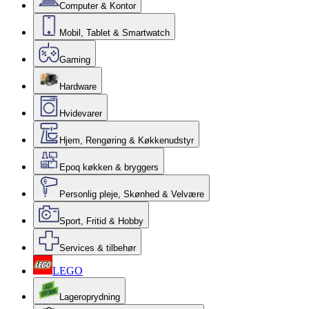
Computer & Kontor
Mobil, Tablet & Smartwatch
Gaming
Hardware
Hvidevarer
Hjem, Rengøring & Køkkenudstyr
Epoq køkken & bryggers
Personlig pleje, Skønhed & Velvære
Sport, Fritid & Hobby
Services & tilbehør
LEGO
Lageroprydning