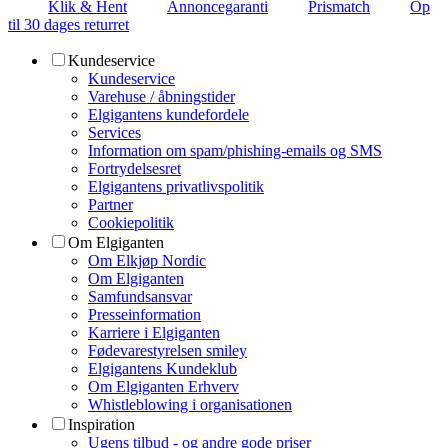
Klik & Hent
Annoncegaranti
Prismatch
Op
til 30 dages returret
Kundeservice
Kundeservice
Varehuse / åbningstider
Elgigantens kundefordele
Services
Information om spam/phishing-emails og SMS
Fortrydelsesret
Elgigantens privatlivspolitik
Partner
Cookiepolitik
Om Elgiganten
Om Elkjøp Nordic
Om Elgiganten
Samfundsansvar
Presseinformation
Karriere i Elgiganten
Fødevarestyrelsen smiley
Elgigantens Kundeklub
Om Elgiganten Erhverv
Whistleblowing i organisationen
Inspiration
Ugens tilbud - og andre gode priser