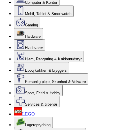
Computer & Kontor
Mobil, Tablet & Smartwatch
Gaming
Hardware
Hvidevarer
Hjem, Rengøring & Køkkenudstyr
Epoq køkken & bryggers
Personlig pleje, Skønhed & Velvære
Sport, Fritid & Hobby
Services & tilbehør
LEGO
Lageroprydning