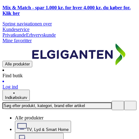
Mix & Match - spar 1.000 kr. for hver 4.000 kr. du køber for.
Klik
her
Spring navigationen over
Kundeservice
Privatkunde
Erhvervskunde
Mine favoritter
Alle produkter
Find butik
Log ind
Indkøbskurv
Alle produkter
TV, Lyd & Smart Home