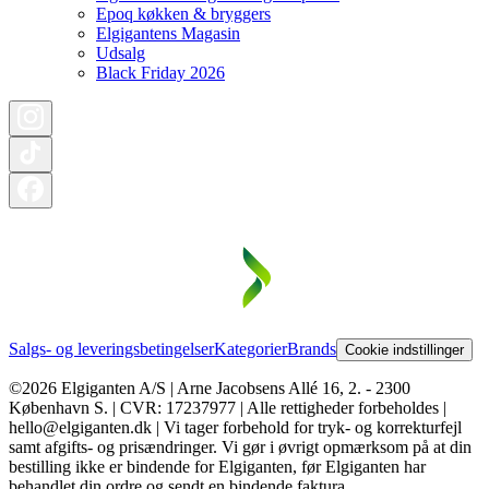
Epoq køkken & bryggers
Elgigantens Magasin
Udsalg
Black Friday 2026
Salgs- og leveringsbetingelser
Kategorier
Brands
Cookie indstillinger
©2026 Elgiganten A/S | Arne Jacobsens Allé 16, 2. - 2300
København S. | CVR: 17237977 | Alle rettigheder forbeholdes |
hello@elgiganten.dk | Vi tager forbehold for tryk- og korrekturfejl
samt afgifts- og prisændringer. Vi gør i øvrigt opmærksom på at din
bestilling ikke er bindende for Elgiganten, før Elgiganten har
behandlet din ordre og sendt en bindende faktura.