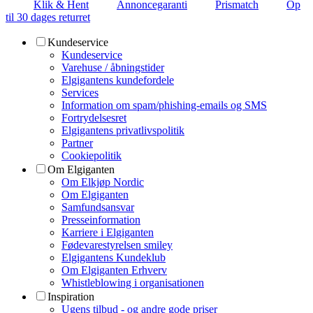
Klik & Hent
Annoncegaranti
Prismatch
Op
til 30 dages returret
Kundeservice
Kundeservice
Varehuse / åbningstider
Elgigantens kundefordele
Services
Information om spam/phishing-emails og SMS
Fortrydelsesret
Elgigantens privatlivspolitik
Partner
Cookiepolitik
Om Elgiganten
Om Elkjøp Nordic
Om Elgiganten
Samfundsansvar
Presseinformation
Karriere i Elgiganten
Fødevarestyrelsen smiley
Elgigantens Kundeklub
Om Elgiganten Erhverv
Whistleblowing i organisationen
Inspiration
Ugens tilbud - og andre gode priser