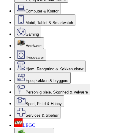
Computer & Kontor
Mobil, Tablet & Smartwatch
Gaming
Hardware
Hvidevarer
Hjem, Rengøring & Køkkenudstyr
Epoq køkken & bryggers
Personlig pleje, Skønhed & Velvære
Sport, Fritid & Hobby
Services & tilbehør
LEGO