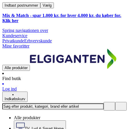
Indtast postnummer
Vælg
Mix & Match - spar 1.000 kr. for hver 4.000 kr. du køber for.
Klik
her
Spring navigationen over
Kundeservice
Privatkunde
Erhvervskunde
Mine favoritter
Alle produkter
Find butik
Log ind
Indkøbskurv
Alle produkter
TV, Lyd & Smart Home