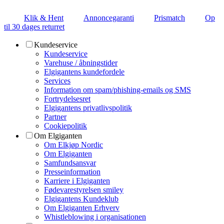
Klik & Hent
Annoncegaranti
Prismatch
Op
til 30 dages returret
Kundeservice
Kundeservice
Varehuse / åbningstider
Elgigantens kundefordele
Services
Information om spam/phishing-emails og SMS
Fortrydelsesret
Elgigantens privatlivspolitik
Partner
Cookiepolitik
Om Elgiganten
Om Elkjøp Nordic
Om Elgiganten
Samfundsansvar
Presseinformation
Karriere i Elgiganten
Fødevarestyrelsen smiley
Elgigantens Kundeklub
Om Elgiganten Erhverv
Whistleblowing i organisationen