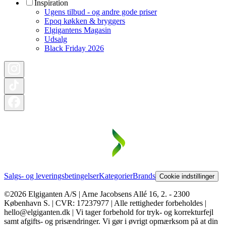
Inspiration
Ugens tilbud - og andre gode priser
Epoq køkken & bryggers
Elgigantens Magasin
Udsalg
Black Friday 2026
Salgs- og leveringsbetingelser
Kategorier
Brands
Cookie indstillinger
©2026 Elgiganten A/S | Arne Jacobsens Allé 16, 2. - 2300
København S. | CVR: 17237977 | Alle rettigheder forbeholdes |
hello@elgiganten.dk | Vi tager forbehold for tryk- og korrekturfejl
samt afgifts- og prisændringer. Vi gør i øvrigt opmærksom på at din