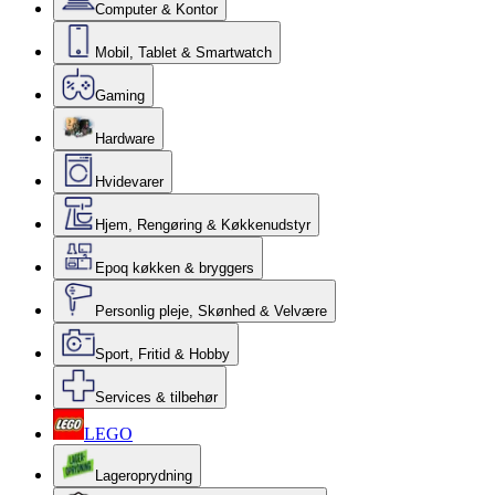
Computer & Kontor
Mobil, Tablet & Smartwatch
Gaming
Hardware
Hvidevarer
Hjem, Rengøring & Køkkenudstyr
Epoq køkken & bryggers
Personlig pleje, Skønhed & Velvære
Sport, Fritid & Hobby
Services & tilbehør
LEGO
Lageroprydning