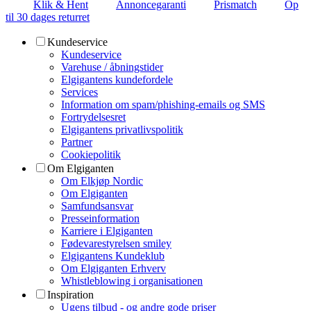
Klik & Hent
Annoncegaranti
Prismatch
Op
til 30 dages returret
Kundeservice
Kundeservice
Varehuse / åbningstider
Elgigantens kundefordele
Services
Information om spam/phishing-emails og SMS
Fortrydelsesret
Elgigantens privatlivspolitik
Partner
Cookiepolitik
Om Elgiganten
Om Elkjøp Nordic
Om Elgiganten
Samfundsansvar
Presseinformation
Karriere i Elgiganten
Fødevarestyrelsen smiley
Elgigantens Kundeklub
Om Elgiganten Erhverv
Whistleblowing i organisationen
Inspiration
Ugens tilbud - og andre gode priser