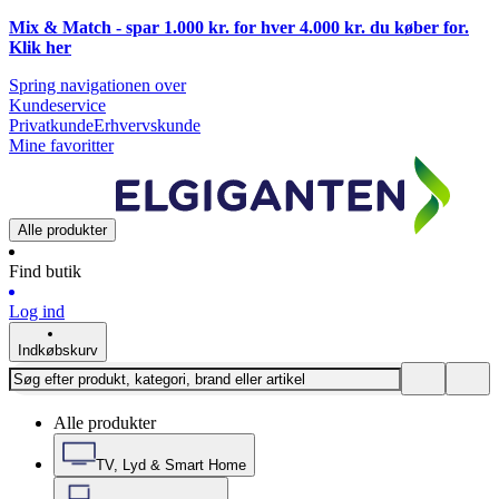
Mix & Match - spar 1.000 kr. for hver 4.000 kr. du køber for.
Klik
her
Spring navigationen over
Kundeservice
Privatkunde
Erhvervskunde
Mine favoritter
Alle produkter
Find butik
Log ind
Indkøbskurv
Alle produkter
TV, Lyd & Smart Home