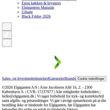
Epoq køkken & bryggers
Elgigantens Magasin
Udsalg
Black Friday 2026
Salgs- og leveringsbetingelser
Kategorier
Brands
Cookie indstillinger
©2026 Elgiganten A/S | Arne Jacobsens Allé 16, 2. - 2300
København S. | CVR: 17237977 | Alle rettigheder forbeholdes |
hello@elgiganten.dk | Vi tager forbehold for tryk- og korrekturfejl
samt afgifts- og prisændringer. Vi gør i øvrigt opmærksom på at din
bestilling ikke er bindende for Elgiganten, før Elgiganten har
behandlet din ordre og sendt en bindende faktura.