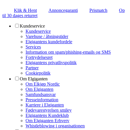
Klik & Hent
Annoncegaranti
Prismatch
Op
til 30 dages returret
Kundeservice
Kundeservice
Varehuse / åbningstider
Elgigantens kundefordele
Services
Information om spam/phishing-emails og SMS
Fortrydelsesret
Elgigantens privatlivspolitik
Partner
Cookiepolitik
Om Elgiganten
Om Elkjøp Nordic
Om Elgiganten
Samfundsansvar
Presseinformation
Karriere i Elgiganten
Fødevarestyrelsen smiley
Elgigantens Kundeklub
Om Elgiganten Erhverv
Whistleblowing i organisationen