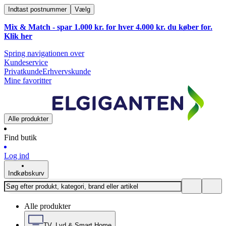
Indtast postnummer
Vælg
Mix & Match - spar 1.000 kr. for hver 4.000 kr. du køber for.
Klik
her
Spring navigationen over
Kundeservice
Privatkunde
Erhvervskunde
Mine favoritter
Alle produkter
Find butik
Log ind
Indkøbskurv
Alle produkter
TV, Lyd & Smart Home