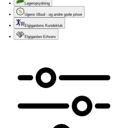
Lageroprydning
Ugens tilbud - og andre gode priser
Elgigantens Kundeklub
Elgiganten Erhverv