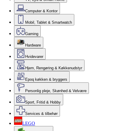
Computer & Kontor
Mobil, Tablet & Smartwatch
Gaming
Hardware
Hvidevarer
Hjem, Rengøring & Køkkenudstyr
Epoq køkken & bryggers
Personlig pleje, Skønhed & Velvære
Sport, Fritid & Hobby
Services & tilbehør
LEGO