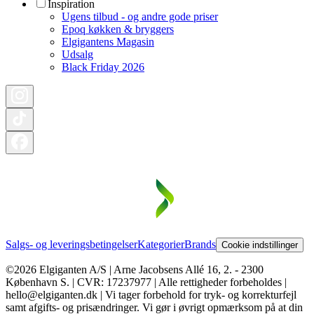
Inspiration
Ugens tilbud - og andre gode priser
Epoq køkken & bryggers
Elgigantens Magasin
Udsalg
Black Friday 2026
Salgs- og leveringsbetingelser
Kategorier
Brands
Cookie indstillinger
©2026 Elgiganten A/S | Arne Jacobsens Allé 16, 2. - 2300
København S. | CVR: 17237977 | Alle rettigheder forbeholdes |
hello@elgiganten.dk | Vi tager forbehold for tryk- og korrekturfejl
samt afgifts- og prisændringer. Vi gør i øvrigt opmærksom på at din