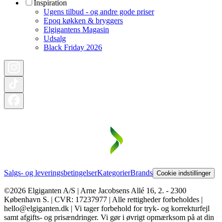
Inspiration
Ugens tilbud - og andre gode priser
Epoq køkken & bryggers
Elgigantens Magasin
Udsalg
Black Friday 2026
Salgs- og leveringsbetingelser
Kategorier
Brands
Cookie indstillinger
©2026 Elgiganten A/S | Arne Jacobsens Allé 16, 2. - 2300
København S. | CVR: 17237977 | Alle rettigheder forbeholdes |
hello@elgiganten.dk | Vi tager forbehold for tryk- og korrekturfejl
samt afgifts- og prisændringer. Vi gør i øvrigt opmærksom på at din