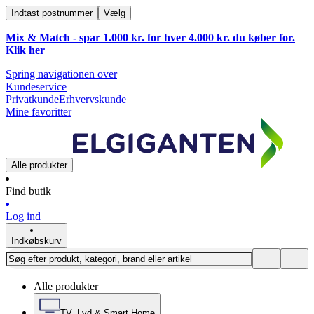
Indtast postnummer
Vælg
Mix & Match - spar 1.000 kr. for hver 4.000 kr. du køber for.
Klik
her
Spring navigationen over
Kundeservice
Privatkunde
Erhvervskunde
Mine favoritter
Alle produkter
Find butik
Log ind
Indkøbskurv
Alle produkter
TV, Lyd & Smart Home