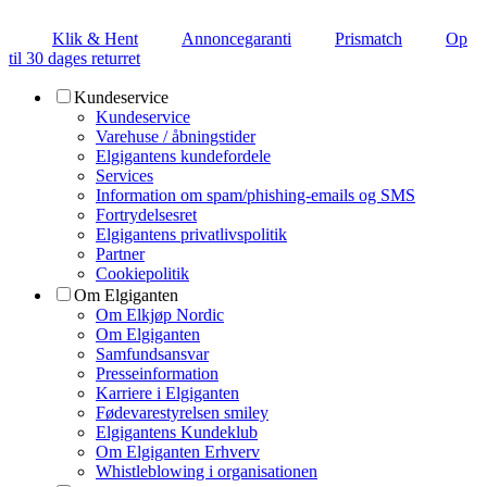
Klik & Hent
Annoncegaranti
Prismatch
Op
til 30 dages returret
Kundeservice
Kundeservice
Varehuse / åbningstider
Elgigantens kundefordele
Services
Information om spam/phishing-emails og SMS
Fortrydelsesret
Elgigantens privatlivspolitik
Partner
Cookiepolitik
Om Elgiganten
Om Elkjøp Nordic
Om Elgiganten
Samfundsansvar
Presseinformation
Karriere i Elgiganten
Fødevarestyrelsen smiley
Elgigantens Kundeklub
Om Elgiganten Erhverv
Whistleblowing i organisationen