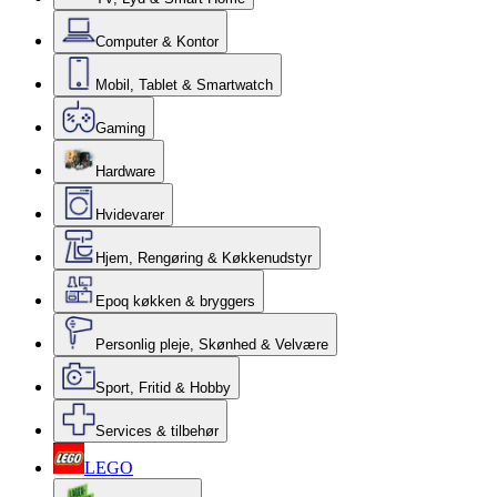
Computer & Kontor
Mobil, Tablet & Smartwatch
Gaming
Hardware
Hvidevarer
Hjem, Rengøring & Køkkenudstyr
Epoq køkken & bryggers
Personlig pleje, Skønhed & Velvære
Sport, Fritid & Hobby
Services & tilbehør
LEGO