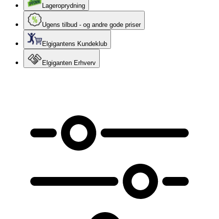
Lageroprydning
Ugens tilbud - og andre gode priser
Elgigantens Kundeklub
Elgiganten Erhverv