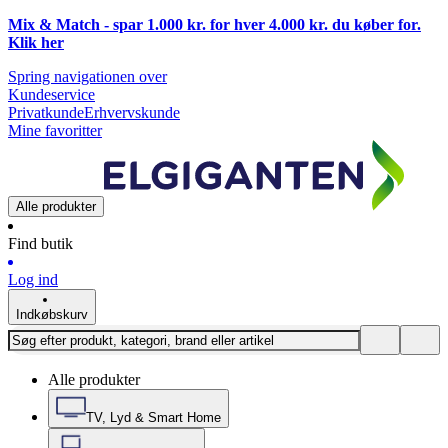
Mix & Match - spar 1.000 kr. for hver 4.000 kr. du køber for.
Klik
her
Spring navigationen over
Kundeservice
Privatkunde
Erhvervskunde
Mine favoritter
Alle produkter
Find butik
Log ind
Indkøbskurv
Alle produkter
TV, Lyd & Smart Home