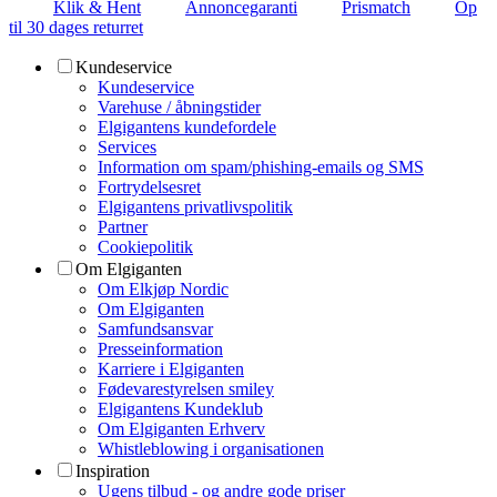
Klik & Hent
Annoncegaranti
Prismatch
Op
til 30 dages returret
Kundeservice
Kundeservice
Varehuse / åbningstider
Elgigantens kundefordele
Services
Information om spam/phishing-emails og SMS
Fortrydelsesret
Elgigantens privatlivspolitik
Partner
Cookiepolitik
Om Elgiganten
Om Elkjøp Nordic
Om Elgiganten
Samfundsansvar
Presseinformation
Karriere i Elgiganten
Fødevarestyrelsen smiley
Elgigantens Kundeklub
Om Elgiganten Erhverv
Whistleblowing i organisationen
Inspiration
Ugens tilbud - og andre gode priser