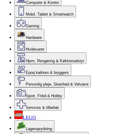
Computer & Kontor
Mobil, Tablet & Smartwatch
Gaming
Hardware
Hvidevarer
Hjem, Rengøring & Køkkenudstyr
Epoq køkken & bryggers
Personlig pleje, Skønhed & Velvære
Sport, Fritid & Hobby
Services & tilbehør
LEGO
Lageroprydning