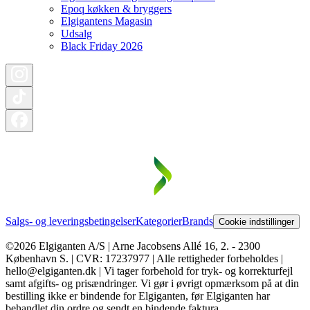
Epoq køkken & bryggers
Elgigantens Magasin
Udsalg
Black Friday 2026
Salgs- og leveringsbetingelser
Kategorier
Brands
Cookie indstillinger
©2026 Elgiganten A/S | Arne Jacobsens Allé 16, 2. - 2300
København S. | CVR: 17237977 | Alle rettigheder forbeholdes |
hello@elgiganten.dk | Vi tager forbehold for tryk- og korrekturfejl
samt afgifts- og prisændringer. Vi gør i øvrigt opmærksom på at din
bestilling ikke er bindende for Elgiganten, før Elgiganten har
behandlet din ordre og sendt en bindende faktura.