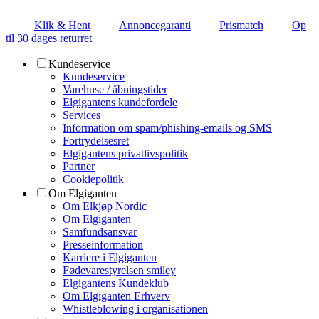
Klik & Hent
Annoncegaranti
Prismatch
Op
til 30 dages returret
Kundeservice
Kundeservice
Varehuse / åbningstider
Elgigantens kundefordele
Services
Information om spam/phishing-emails og SMS
Fortrydelsesret
Elgigantens privatlivspolitik
Partner
Cookiepolitik
Om Elgiganten
Om Elkjøp Nordic
Om Elgiganten
Samfundsansvar
Presseinformation
Karriere i Elgiganten
Fødevarestyrelsen smiley
Elgigantens Kundeklub
Om Elgiganten Erhverv
Whistleblowing i organisationen