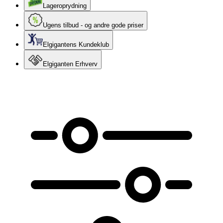
Lageroprydning
Ugens tilbud - og andre gode priser
Elgigantens Kundeklub
Elgiganten Erhverv