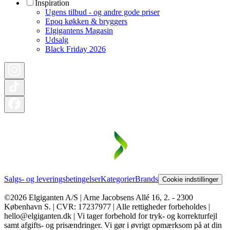
Inspiration
Ugens tilbud - og andre gode priser
Epoq køkken & bryggers
Elgigantens Magasin
Udsalg
Black Friday 2026
Salgs- og leveringsbetingelser
Kategorier
Brands
Cookie indstillinger
©2026 Elgiganten A/S | Arne Jacobsens Allé 16, 2. - 2300
København S. | CVR: 17237977 | Alle rettigheder forbeholdes |
hello@elgiganten.dk | Vi tager forbehold for tryk- og korrekturfejl
samt afgifts- og prisændringer. Vi gør i øvrigt opmærksom på at din