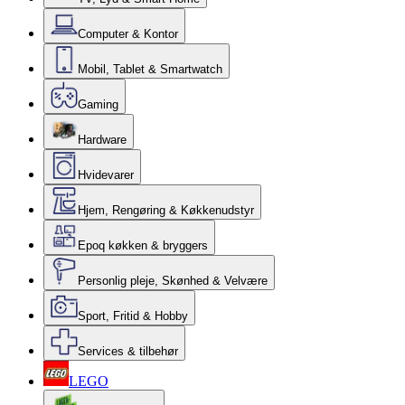
Computer & Kontor
Mobil, Tablet & Smartwatch
Gaming
Hardware
Hvidevarer
Hjem, Rengøring & Køkkenudstyr
Epoq køkken & bryggers
Personlig pleje, Skønhed & Velvære
Sport, Fritid & Hobby
Services & tilbehør
LEGO