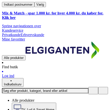
Indtast postnummer
Vælg
Mix & Match - spar 1.000 kr. for hver 4.000 kr. du køber for.
Klik
her
Spring navigationen over
Kundeservice
Privatkunde
Erhvervskunde
Mine favoritter
Alle produkter
Find butik
Log ind
Indkøbskurv
Alle produkter
TV, Lyd & Smart Home