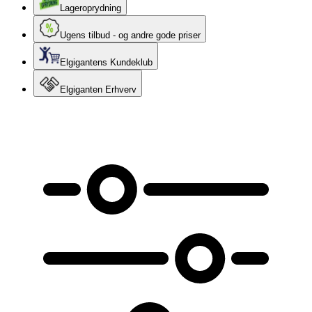
Lageroprydning
Ugens tilbud - og andre gode priser
Elgigantens Kundeklub
Elgiganten Erhverv