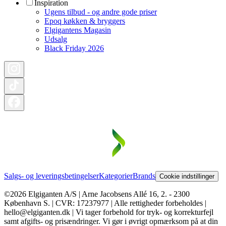
Inspiration
Ugens tilbud - og andre gode priser
Epoq køkken & bryggers
Elgigantens Magasin
Udsalg
Black Friday 2026
Salgs- og leveringsbetingelser
Kategorier
Brands
Cookie indstillinger
©2026 Elgiganten A/S | Arne Jacobsens Allé 16, 2. - 2300
København S. | CVR: 17237977 | Alle rettigheder forbeholdes |
hello@elgiganten.dk | Vi tager forbehold for tryk- og korrekturfejl
samt afgifts- og prisændringer. Vi gør i øvrigt opmærksom på at din