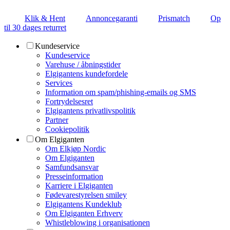
Klik & Hent
Annoncegaranti
Prismatch
Op
til 30 dages returret
Kundeservice
Kundeservice
Varehuse / åbningstider
Elgigantens kundefordele
Services
Information om spam/phishing-emails og SMS
Fortrydelsesret
Elgigantens privatlivspolitik
Partner
Cookiepolitik
Om Elgiganten
Om Elkjøp Nordic
Om Elgiganten
Samfundsansvar
Presseinformation
Karriere i Elgiganten
Fødevarestyrelsen smiley
Elgigantens Kundeklub
Om Elgiganten Erhverv
Whistleblowing i organisationen