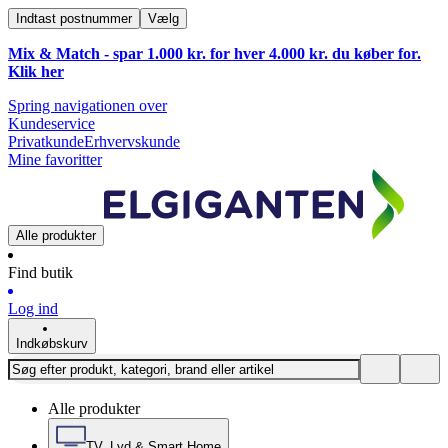
Indtast postnummer
Vælg
Mix & Match - spar 1.000 kr. for hver 4.000 kr. du køber for.
Klik
her
Spring navigationen over
Kundeservice
Privatkunde
Erhvervskunde
Mine favoritter
Alle produkter
Find butik
Log ind
Indkøbskurv
Alle produkter
TV, Lyd & Smart Home