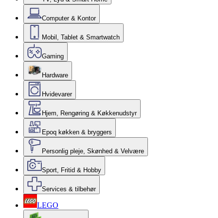
Computer & Kontor
Mobil, Tablet & Smartwatch
Gaming
Hardware
Hvidevarer
Hjem, Rengøring & Køkkenudstyr
Epoq køkken & bryggers
Personlig pleje, Skønhed & Velvære
Sport, Fritid & Hobby
Services & tilbehør
LEGO