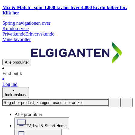
Mix & Match - spar 1.000 kr. for hver 4.000 kr. du køber for.
Klik
her
Spring navigationen over
Kundeservice
Privatkunde
Erhvervskunde
Mine favoritter
Alle produkter
Find butik
Log ind
Indkøbskurv
Alle produkter
TV, Lyd & Smart Home