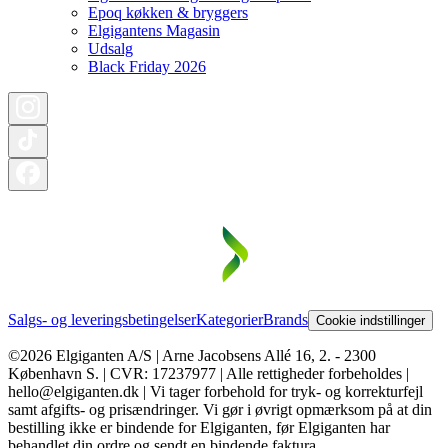
Epoq køkken & bryggers
Elgigantens Magasin
Udsalg
Black Friday 2026
Salgs- og leveringsbetingelser
Kategorier
Brands
Cookie indstillinger
©2026 Elgiganten A/S | Arne Jacobsens Allé 16, 2. - 2300
København S. | CVR: 17237977 | Alle rettigheder forbeholdes |
hello@elgiganten.dk | Vi tager forbehold for tryk- og korrekturfejl
samt afgifts- og prisændringer. Vi gør i øvrigt opmærksom på at din
bestilling ikke er bindende for Elgiganten, før Elgiganten har
behandlet din ordre og sendt en bindende faktura.