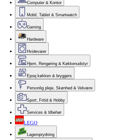
Computer & Kontor
Mobil, Tablet & Smartwatch
Gaming
Hardware
Hvidevarer
Hjem, Rengøring & Køkkenudstyr
Epoq køkken & bryggers
Personlig pleje, Skønhed & Velvære
Sport, Fritid & Hobby
Services & tilbehør
LEGO
Lageroprydning