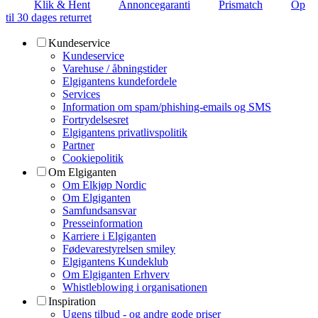
Klik & Hent
Annoncegaranti
Prismatch
Op
til 30 dages returret
Kundeservice
Kundeservice
Varehuse / åbningstider
Elgigantens kundefordele
Services
Information om spam/phishing-emails og SMS
Fortrydelsesret
Elgigantens privatlivspolitik
Partner
Cookiepolitik
Om Elgiganten
Om Elkjøp Nordic
Om Elgiganten
Samfundsansvar
Presseinformation
Karriere i Elgiganten
Fødevarestyrelsen smiley
Elgigantens Kundeklub
Om Elgiganten Erhverv
Whistleblowing i organisationen
Inspiration
Ugens tilbud - og andre gode priser