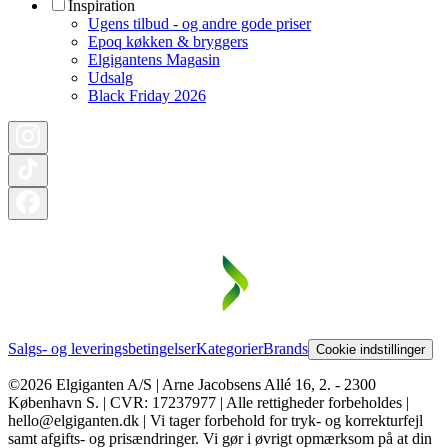
Inspiration
Ugens tilbud - og andre gode priser
Epoq køkken & bryggers
Elgigantens Magasin
Udsalg
Black Friday 2026
Salgs- og leveringsbetingelser
Kategorier
Brands
Cookie indstillinger
©2026 Elgiganten A/S | Arne Jacobsens Allé 16, 2. - 2300
København S. | CVR: 17237977 | Alle rettigheder forbeholdes |
hello@elgiganten.dk | Vi tager forbehold for tryk- og korrekturfejl
samt afgifts- og prisændringer. Vi gør i øvrigt opmærksom på at din