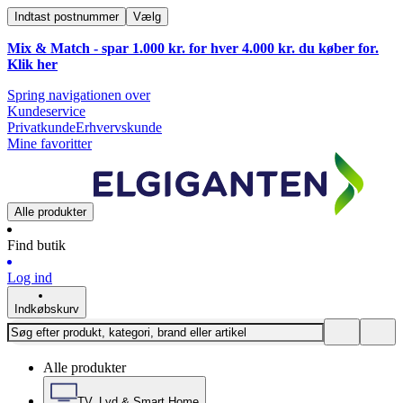
Indtast postnummer
Vælg
Mix & Match - spar 1.000 kr. for hver 4.000 kr. du køber for.
Klik
her
Spring navigationen over
Kundeservice
Privatkunde
Erhvervskunde
Mine favoritter
Alle produkter
Find butik
Log ind
Indkøbskurv
Alle produkter
TV, Lyd & Smart Home