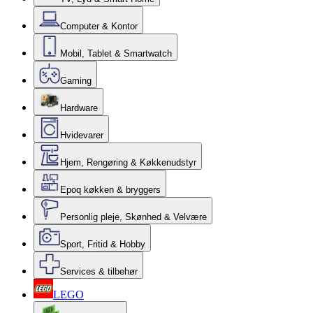
Computer & Kontor
Mobil, Tablet & Smartwatch
Gaming
Hardware
Hvidevarer
Hjem, Rengøring & Køkkenudstyr
Epoq køkken & bryggers
Personlig pleje, Skønhed & Velvære
Sport, Fritid & Hobby
Services & tilbehør
LEGO