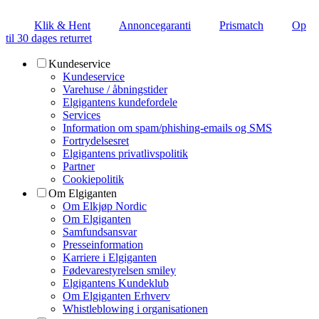
Klik & Hent
Annoncegaranti
Prismatch
Op
til 30 dages returret
Kundeservice
Kundeservice
Varehuse / åbningstider
Elgigantens kundefordele
Services
Information om spam/phishing-emails og SMS
Fortrydelsesret
Elgigantens privatlivspolitik
Partner
Cookiepolitik
Om Elgiganten
Om Elkjøp Nordic
Om Elgiganten
Samfundsansvar
Presseinformation
Karriere i Elgiganten
Fødevarestyrelsen smiley
Elgigantens Kundeklub
Om Elgiganten Erhverv
Whistleblowing i organisationen