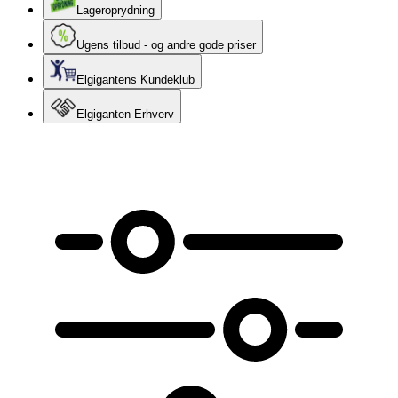
Lageroprydning
Ugens tilbud - og andre gode priser
Elgigantens Kundeklub
Elgiganten Erhverv