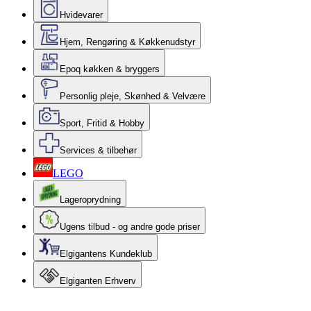
Hvidevarer
Hjem, Rengøring & Køkkenudstyr
Epoq køkken & bryggers
Personlig pleje, Skønhed & Velvære
Sport, Fritid & Hobby
Services & tilbehør
LEGO
Lageroprydning
Ugens tilbud - og andre gode priser
Elgigantens Kundeklub
Elgiganten Erhverv