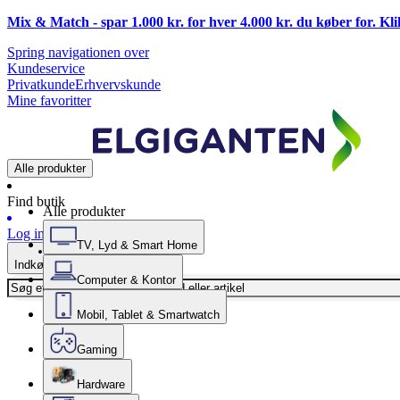
Mix & Match - spar 1.000 kr. for hver 4.000 kr. du køber for. Kl
Spring navigationen over
Kundeservice
Privatkunde
Erhvervskunde
Mine favoritter
Alle produkter
Find butik
Alle produkter
Log ind
TV, Lyd & Smart Home
Indkøbskurv
Computer & Kontor
Mobil, Tablet & Smartwatch
Gaming
Hardware