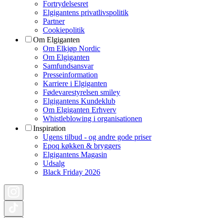
Fortrydelsesret
Elgigantens privatlivspolitik
Partner
Cookiepolitik
Om Elgiganten
Om Elkjøp Nordic
Om Elgiganten
Samfundsansvar
Presseinformation
Karriere i Elgiganten
Fødevarestyrelsen smiley
Elgigantens Kundeklub
Om Elgiganten Erhverv
Whistleblowing i organisationen
Inspiration
Ugens tilbud - og andre gode priser
Epoq køkken & bryggers
Elgigantens Magasin
Udsalg
Black Friday 2026