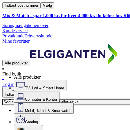
Indtast postnummer
Vælg
Mix & Match - spar 1.000 kr. for hver 4.000 kr. du køber for. Kl
Spring navigationen over
Kundeservice
Privatkunde
Erhvervskunde
Mine favoritter
Alle produkter
Find butik
Alle produkter
Log ind
TV, Lyd & Smart Home
Indkøbskurv
Computer & Kontor
Mobil, Tablet & Smartwatch
Gaming