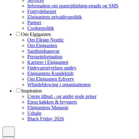
Services
Information om spam/phishing-emails og SMS
Fortrydelsesret
Elgigantens privatlivspolitik
Partner
Cookiepolitik
Om Elgiganten
Om Elkjøp Nordic
Om Elgiganten
Samfundsansvar
Presseinformation
Karriere i Elgiganten
Fødevarestyrelsen smiley
Elgigantens Kundeklub
Om Elgiganten Erhverv
Whistleblowing i organisationen
Inspiration
Ugens tilbud - og andre gode priser
Epoq køkken & bryggers
Elgigantens Magasin
Udsalg
Black Friday 2026