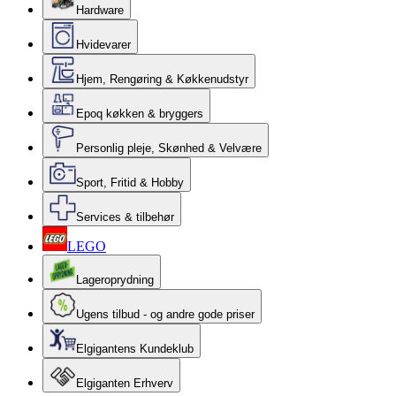
Hardware
Hvidevarer
Hjem, Rengøring & Køkkenudstyr
Epoq køkken & bryggers
Personlig pleje, Skønhed & Velvære
Sport, Fritid & Hobby
Services & tilbehør
LEGO
Lageroprydning
Ugens tilbud - og andre gode priser
Elgigantens Kundeklub
Elgiganten Erhverv