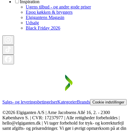
Inspiration
Ugens tilbud - og andre gode priser
Epoq køkken & bryggers
Elgigantens Magasin
Udsalg
Black Friday 2026
Salgs- og leveringsbetingelser
Kategorier
Brands
Cookie indstillinger
©2026 Elgiganten A/S | Arne Jacobsens Allé 16, 2. - 2300
København S. | CVR: 17237977 | Alle rettigheder forbeholdes |
hello@elgiganten.dk | Vi tager forbehold for tryk- og korrekturfejl
samt afgifts- og prisændringer. Vi gør i øvrigt opmærksom på at din