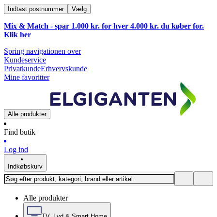
Indtast postnummer
Vælg
Mix & Match - spar 1.000 kr. for hver 4.000 kr. du køber for.
Klik
her
Spring navigationen over
Kundeservice
Privatkunde
Erhvervskunde
Mine favoritter
Alle produkter
Find butik
Log ind
Indkøbskurv
Alle produkter
TV, Lyd & Smart Home