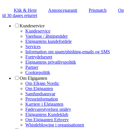
Klik & Hent
Annoncegaranti
Prismatch
Op
til 30 dages returret
Kundeservice
Kundeservice
Varehuse / åbningstider
Elgigantens kundefordele
Services
Information om spam/phishing-emails og SMS
Fortrydelsesret
Elgigantens privatlivspolitik
Partner
Cookiepolitik
Om Elgiganten
Om Elkjøp Nordic
Om Elgiganten
Samfundsansvar
Presseinformation
Karriere i Elgiganten
Fødevarestyrelsen smiley
Elgigantens Kundeklub
Om Elgiganten Erhverv
Whistleblowing i organisationen