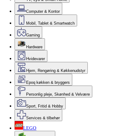
Computer & Kontor
Mobil, Tablet & Smartwatch
Gaming
Hardware
Hvidevarer
Hjem, Rengøring & Køkkenudstyr
Epoq køkken & bryggers
Personlig pleje, Skønhed & Velvære
Sport, Fritid & Hobby
Services & tilbehør
LEGO