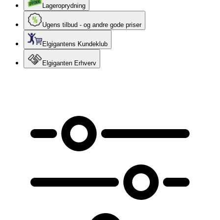
Lageroprydning
Ugens tilbud - og andre gode priser
Elgigantens Kundeklub
Elgiganten Erhverv