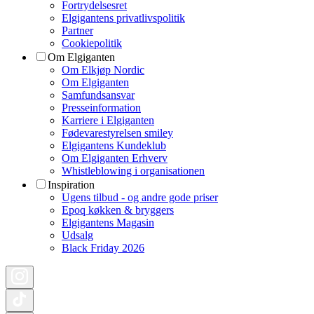
Fortrydelsesret
Elgigantens privatlivspolitik
Partner
Cookiepolitik
Om Elgiganten
Om Elkjøp Nordic
Om Elgiganten
Samfundsansvar
Presseinformation
Karriere i Elgiganten
Fødevarestyrelsen smiley
Elgigantens Kundeklub
Om Elgiganten Erhverv
Whistleblowing i organisationen
Inspiration
Ugens tilbud - og andre gode priser
Epoq køkken & bryggers
Elgigantens Magasin
Udsalg
Black Friday 2026