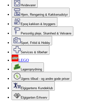
Hvidevarer
Hjem, Rengøring & Køkkenudstyr
Epoq køkken & bryggers
Personlig pleje, Skønhed & Velvære
Sport, Fritid & Hobby
Services & tilbehør
LEGO
Lageroprydning
Ugens tilbud - og andre gode priser
Elgigantens Kundeklub
Elgiganten Erhverv