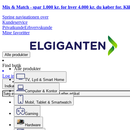
Mix & Match - spar 1.000 kr. for hver 4.000 kr. du køber for. Kl
Spring navigationen over
Kundeservice
Privatkunde
Erhvervskunde
Mine favoritter
Alle produkter
Find butik
Alle produkter
Log ind
TV, Lyd & Smart Home
Indkøbskurv
Computer & Kontor
Mobil, Tablet & Smartwatch
Gaming
Hardware