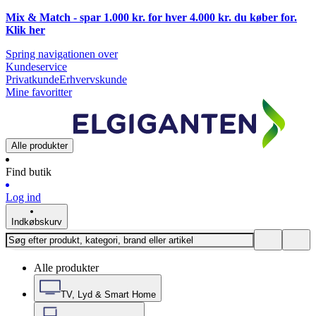
Mix & Match - spar 1.000 kr. for hver 4.000 kr. du køber for.
Klik
her
Spring navigationen over
Kundeservice
Privatkunde
Erhvervskunde
Mine favoritter
Alle produkter
Find butik
Log ind
Indkøbskurv
Alle produkter
TV, Lyd & Smart Home