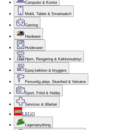
Computer & Kontor
Mobil, Tablet & Smartwatch
Gaming
Hardware
Hvidevarer
Hjem, Rengøring & Køkkenudstyr
Epoq køkken & bryggers
Personlig pleje, Skønhed & Velvære
Sport, Fritid & Hobby
Services & tilbehør
LEGO
Lageroprydning