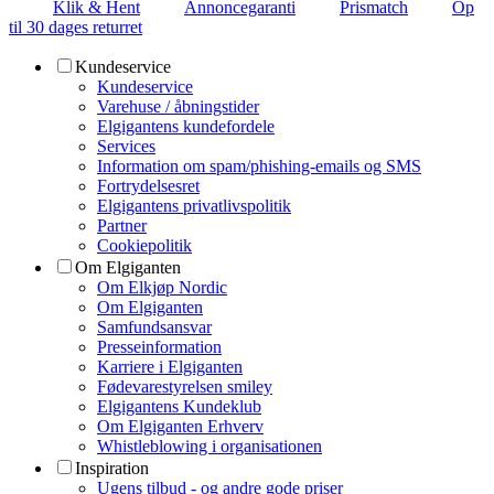
Klik & Hent
Annoncegaranti
Prismatch
Op
til 30 dages returret
Kundeservice
Kundeservice
Varehuse / åbningstider
Elgigantens kundefordele
Services
Information om spam/phishing-emails og SMS
Fortrydelsesret
Elgigantens privatlivspolitik
Partner
Cookiepolitik
Om Elgiganten
Om Elkjøp Nordic
Om Elgiganten
Samfundsansvar
Presseinformation
Karriere i Elgiganten
Fødevarestyrelsen smiley
Elgigantens Kundeklub
Om Elgiganten Erhverv
Whistleblowing i organisationen
Inspiration
Ugens tilbud - og andre gode priser