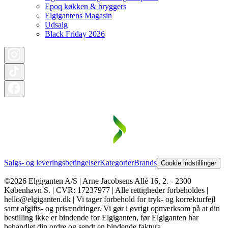
Epoq køkken & bryggers
Elgigantens Magasin
Udsalg
Black Friday 2026
Salgs- og leveringsbetingelser
Kategorier
Brands
Cookie indstillinger
©2026 Elgiganten A/S | Arne Jacobsens Allé 16, 2. - 2300
København S. | CVR: 17237977 | Alle rettigheder forbeholdes |
hello@elgiganten.dk | Vi tager forbehold for tryk- og korrekturfejl
samt afgifts- og prisændringer. Vi gør i øvrigt opmærksom på at din
bestilling ikke er bindende for Elgiganten, før Elgiganten har
behandlet din ordre og sendt en bindende faktura.