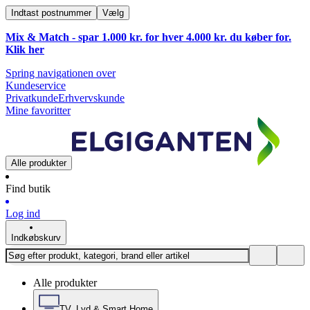
Indtast postnummer
Vælg
Mix & Match - spar 1.000 kr. for hver 4.000 kr. du køber for.
Klik
her
Spring navigationen over
Kundeservice
Privatkunde
Erhvervskunde
Mine favoritter
Alle produkter
Find butik
Log ind
Indkøbskurv
Alle produkter
TV, Lyd & Smart Home