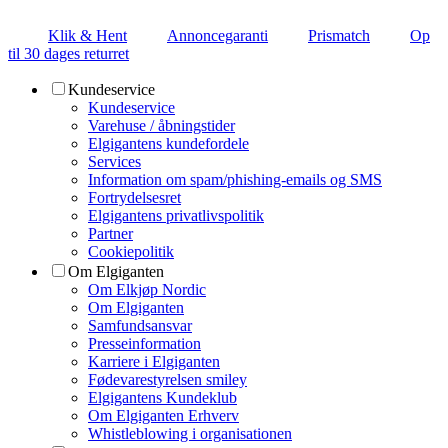
Klik & Hent
Annoncegaranti
Prismatch
Op
til 30 dages returret
Kundeservice
Kundeservice
Varehuse / åbningstider
Elgigantens kundefordele
Services
Information om spam/phishing-emails og SMS
Fortrydelsesret
Elgigantens privatlivspolitik
Partner
Cookiepolitik
Om Elgiganten
Om Elkjøp Nordic
Om Elgiganten
Samfundsansvar
Presseinformation
Karriere i Elgiganten
Fødevarestyrelsen smiley
Elgigantens Kundeklub
Om Elgiganten Erhverv
Whistleblowing i organisationen