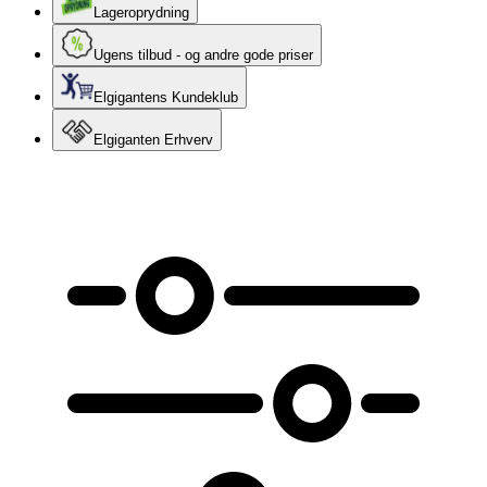
Lageroprydning
Ugens tilbud - og andre gode priser
Elgigantens Kundeklub
Elgiganten Erhverv