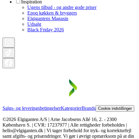
Inspiration
Ugens tilbud - og andre gode priser
Epoq køkken & bryggers
Elgigantens Magasin
Udsalg
Black Friday 2026
Salgs- og leveringsbetingelser
Kategorier
Brands
Cookie indstillinger
©2026 Elgiganten A/S | Arne Jacobsens Allé 16, 2. - 2300
København S. | CVR: 17237977 | Alle rettigheder forbeholdes |
hello@elgiganten.dk | Vi tager forbehold for tryk- og korrekturfejl
samt afgifts- og prisændringer. Vi gør i øvrigt opmærksom på at din