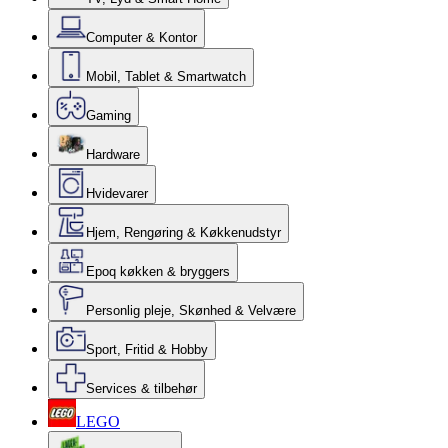
Computer & Kontor
Mobil, Tablet & Smartwatch
Gaming
Hardware
Hvidevarer
Hjem, Rengøring & Køkkenudstyr
Epoq køkken & bryggers
Personlig pleje, Skønhed & Velvære
Sport, Fritid & Hobby
Services & tilbehør
LEGO