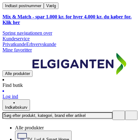
Indtast postnummer
Vælg
Mix & Match - spar 1.000 kr. for hver 4.000 kr. du køber for.
Klik
her
Spring navigationen over
Kundeservice
Privatkunde
Erhvervskunde
Mine favoritter
Alle produkter
Find butik
Log ind
Indkøbskurv
Alle produkter
TV, Lyd & Smart Home