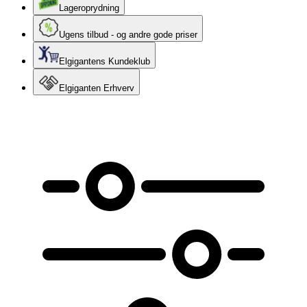
Lageroprydning
Ugens tilbud - og andre gode priser
Elgigantens Kundeklub
Elgiganten Erhverv