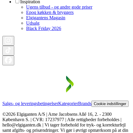
Inspiration
Ugens tilbud - og andre gode priser
Epoq køkken & bryggers
Elgigantens Magasin
Udsalg
Black Friday 2026
Salgs- og leveringsbetingelser
Kategorier
Brands
Cookie indstillinger
©2026 Elgiganten A/S | Arne Jacobsens Allé 16, 2. - 2300
København S. | CVR: 17237977 | Alle rettigheder forbeholdes |
hello@elgiganten.dk | Vi tager forbehold for tryk- og korrekturfejl
samt afgifts- og prisændringer. Vi gør i øvrigt opmærksom på at din