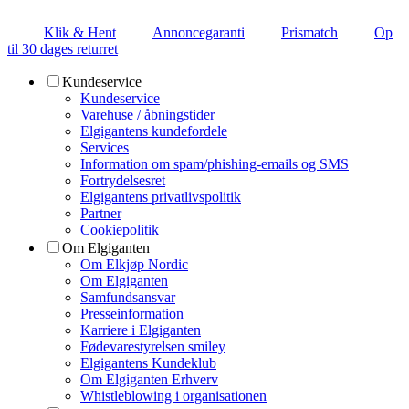
Klik & Hent
Annoncegaranti
Prismatch
Op
til 30 dages returret
Kundeservice
Kundeservice
Varehuse / åbningstider
Elgigantens kundefordele
Services
Information om spam/phishing-emails og SMS
Fortrydelsesret
Elgigantens privatlivspolitik
Partner
Cookiepolitik
Om Elgiganten
Om Elkjøp Nordic
Om Elgiganten
Samfundsansvar
Presseinformation
Karriere i Elgiganten
Fødevarestyrelsen smiley
Elgigantens Kundeklub
Om Elgiganten Erhverv
Whistleblowing i organisationen