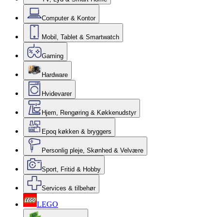
Computer & Kontor
Mobil, Tablet & Smartwatch
Gaming
Hardware
Hvidevarer
Hjem, Rengøring & Køkkenudstyr
Epoq køkken & bryggers
Personlig pleje, Skønhed & Velvære
Sport, Fritid & Hobby
Services & tilbehør
LEGO